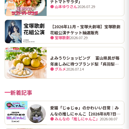
ナトマトサラダ」
● 山本ゆりさん
2026.07.29
【2026年11月・宝塚大劇場】宝塚歌劇
花組公演チケット抽選販売
● 宝塚歌劇
2026.07.29
よみうりショッピング 富山県民が毎
年楽しみに待つブランド梨「呉羽梨
● グルメ
2026.07.14
（幸水）」限定100箱を特別販売！
新着記事
愛猫「じゅじゅ」のかわいい日常｜み
んなの推しにゃんこ【2026年8月7日
● みんなの「推しにゃんこ」
2026.08.07
（金）】