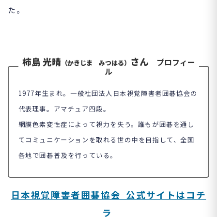
た。
柿島 光晴
さん
プ
ロフ
ィー
（かきじま みつはる）
ル
1977年生まれ。一般社団法人日本視覚障害者囲碁協会の
代表理事。アマチュア四段。
網膜色素変性症によって視力を失う。誰もが囲碁を通し
てコミュニケーションを取れる世の中を目指して、全国
各地で囲碁普及を行っている。
日本視覚障害者囲碁協会 公式サイトはコチ
ラ