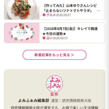
【作ってみた】山本ゆりさんレシピ
「止まらないツナトマトサラダ」 ホ
● グルメ
2026.08.07
ンマにうますぎて止まらん
【2026年8月7日(金)】キレイで開運
★今日の運勢★
● 占い
2026.08.07
新着記事をもっと見る ＞
監修
よみふぁみ編集部
運営：読売情報開発大阪
読売情報開発大阪が運営する、お得で楽しい生活情報