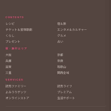
CONTENTS
レシピ
宿＆旅
チケット＆宝塚歌劇
エンタメ＆カルチャー
くらし
グルメ
プレゼント
占い
宿・旅行エリア
大阪
京都
兵庫
奈良
滋賀
和歌山
三重
関西全域
SERVICES
読売ファミリー
読売ライフ
よみうりゲッツ
プレミアム
オンラインストア
生活サポート