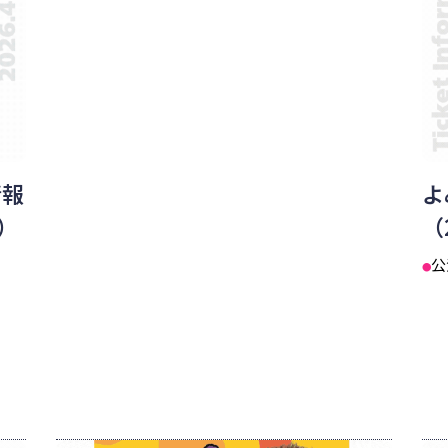
情報
よ
始）
（
公