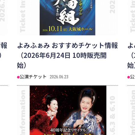
情報
よみふぁみ おすすめチケット情報
よ
始）
（2026年6月24日 10時販売開
（
始）
始
公演チケット
公
2026.06.23