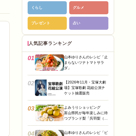
くらし
グルメ
プレゼント
占い
人気記事ランキング
01
山本ゆりさんのレシピ「止
まらないツナトマトサラ
ダ」
02
【2026年11月・宝塚大劇
場】宝塚歌劇 花組公演チ
ケット抽選販売
03
よみうりショッピング
富山県民が毎年楽しみに待
つブランド梨「呉羽梨（幸
水）」限定100箱を特別販
売！
04
山本ゆりさんのレシピ「ピ