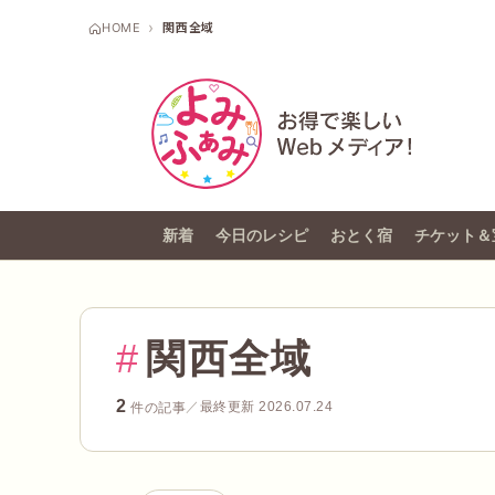
HOME
関西全域
新着
今日のレシピ
おとく宿
チケット＆
#
関西全域
2
／
最終更新 2026.07.24
件の記事