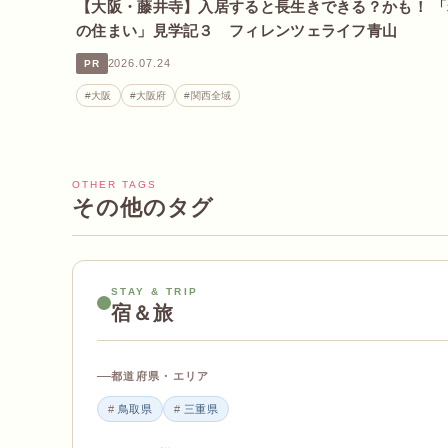
【大阪・藤井寺】入居すると長生きできる？かも！ 
の住まい」見学記３ フィレンツェライフ青山
2026.07.24
PR
#大阪
#大阪府
#関西全域
OTHER TAGS
その他のタグ
STAY & TRIP
宿＆旅
都道府県・エリア
鳥取県
三重県