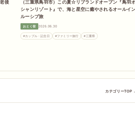
「老後
（三重県鳥羽市）この夏☆リブランドオープン『鳥羽
シャンリゾート』で、海と星空に癒やされるオールイ
ルーシブ旅
2026.06.30
おとく宿
#カップル・記念日
#ファミリー旅行
#三重県
カテゴリーTOP 