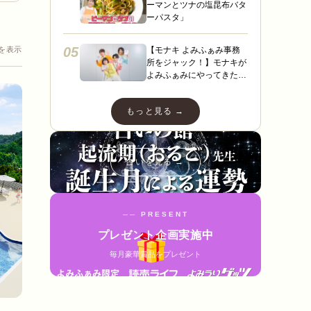
ーマンとツナの塩昆布バタ
ーパスタ」
05
【モナキ よみふぁみ事務
件を表示
所をジャック！】モナキが
よみふぁみにやってきた！
ヤァヤァヤァ！動画あり☆
ダンスあり☆スペシャルイ
もっと見る →
ンタビューも＼（＾ ＾）
／
占いを見る →
── PRESENT
プレゼント企画実施中
毎月豪華賞品をプレゼント