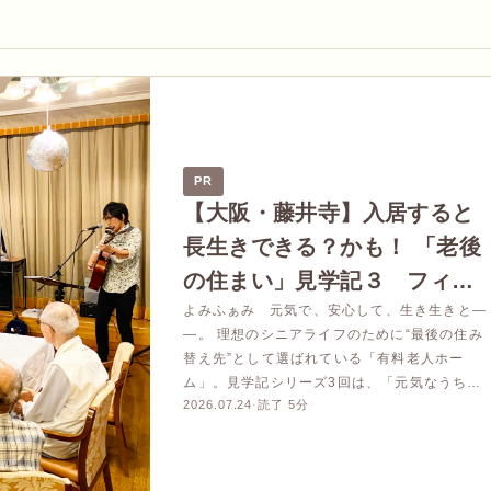
PR
【大阪・藤井寺】入居すると
長生きできる？かも！ 「老後
の住まい」見学記３ フィレ
ンツェライフ青山
よみふぁみ 元気で、安心して、生き生きと―
―。 理想のシニアライフのために“最後の住み
替え先”として選ばれている「有料老人ホー
ム」。見学記シリーズ3回は、「元気なうちに
2026.07.24
·
読了 5分
入居するメリット」のレポート […]