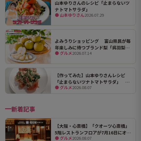
山本ゆりさんのレシピ「止まらないツ
ナトマトサラダ」
● 山本ゆりさん
2026.07.29
よみうりショッピング 富山県民が毎
年楽しみに待つブランド梨「呉羽梨
● グルメ
2026.07.14
（幸水）」限定100箱を特別販売！
【作ってみた】山本ゆりさんレシピ
「止まらないツナトマトサラダ」 ホ
● グルメ
2026.08.07
ンマにうますぎて止まらん
新着記事
【大阪・心斎橋】「クオーツ心斎橋」
5階レストランフロアが7月16日にオー
● グルメ
2026.08.07
プン！ 全国初・関西初出店を含む多彩