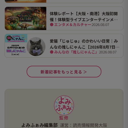
な9店舗
体験レポート【大阪・南港】大阪初開
催！体験型ライブエンターテインメン
● エンタメ＆カルチャー
2026.08.07
ト「DINO SAFARI（ディノ サファリ）
2026」で、大迫力の恐竜の世界を体験
してきました。
愛猫「じゅじゅ」のかわいい日常｜み
んなの推しにゃんこ【2026年8月7日
● みんなの「推しにゃんこ」
2026.08.07
（金）】
新着記事をもっと見る ＞
監修
よみふぁみ編集部
運営：読売情報開発大阪