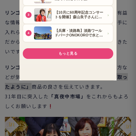
リンゴさん
例えば化粧品の成分の知識などの有益
な情報を、今はインターネットで誰でも簡単に手に
入れられる時代。
だからこそ、新しいものを次々に取り入れていきた
いです。
リンゴさん・モモコさん
中々出かけられない方な
どが気軽に自宅でお買い物できるよう、
「手に取っ
たように」
商品の良さを伝えていきます。
31年目に突入した
「真夜中市場」
をこれからもよろ
しくお願いします