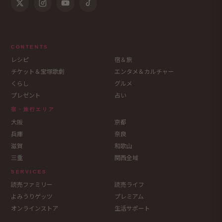
CONTENTS
レシピ
宿＆旅
チケット＆宝塚歌劇
エンタメ＆カルチャー
くらし
グルメ
プレゼント
占い
宿・旅行エリア
大阪
京都
兵庫
奈良
滋賀
和歌山
三重
関西全域
SERVICES
読売ファミリー
読売ライフ
よみうりゲッツ
プレミアム
オンラインストア
生活サポート