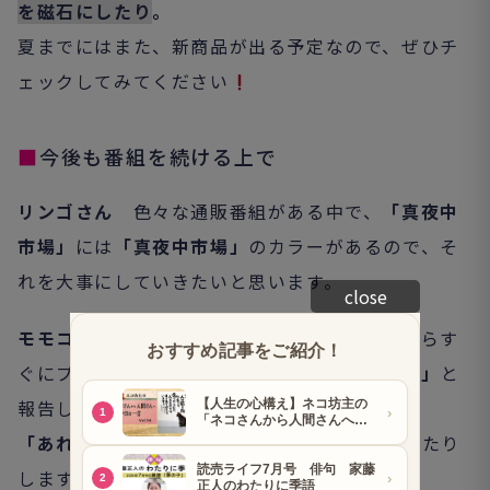
を磁石にしたり
。
夏までにはまた、新商品が出る予定なので、ぜひチ
ェックしてみてください
■
今後も番組を続ける上で
リンゴさん
色々な通販番組がある中で、
「真夜中
市場」
には
「真夜中市場」
のカラーがあるので、そ
れを大事にしていきたいと思います。
close
モモコさん
他の番組を見て、良いなと思ったらす
ぐにプロデューサーに
「こんなんやってたで
」
と
報告します。
「あれよりもっと安く探して」
などもお願いしたり
します。