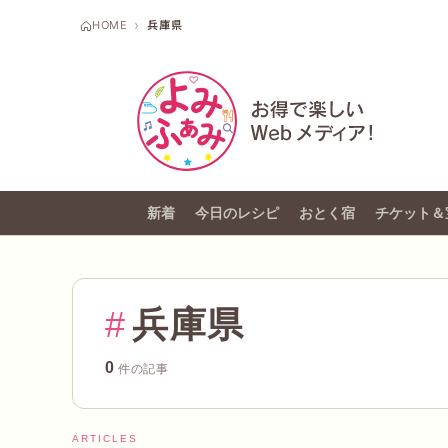
HOME
兵庫県
新着
今日のレシピ
おとく宿
チケット＆
#
兵庫県
0
件の記事
ARTICLES