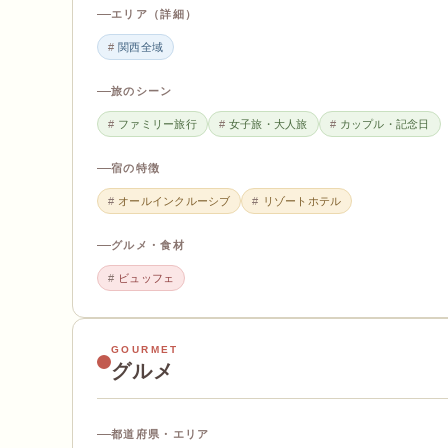
エリア（詳細）
関西全域
旅のシーン
ファミリー旅行
女子旅・大人旅
カップル・記念日
宿の特徴
オールインクルーシブ
リゾートホテル
グルメ・食材
ビュッフェ
GOURMET
グルメ
都道府県・エリア