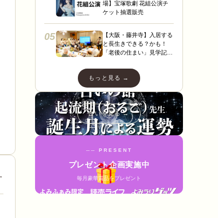
場】宝塚歌劇 花組公演チ
ケット抽選販売
05
【大阪・藤井寺】入居する
と長生きできる？かも！
「老後の住まい」見学記
３ フィレンツェライフ青
山
もっと見る →
占いを見る →
── PRESENT
プレゼント企画実施中
→
毎月豪華賞品をプレゼント