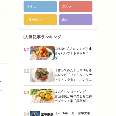
くらし
グルメ
プレゼント
占い
人気記事ランキング
01
山本ゆりさんのレシピ「止
まらないツナトマトサラ
ダ」
02
【作ってみた】山本ゆりさ
んレシピ「止まらないツナ
トマトサラダ」 ホンマに
→
うますぎて止まらん
03
よみうりショッピング
富山県民が毎年楽しみに待
つブランド梨「呉羽梨（幸
水）」限定100箱を特別販
売！
04
【2026年11月・宝塚大劇