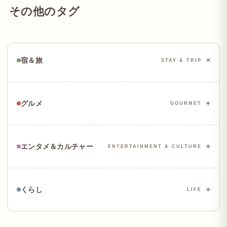
その他のタグ
+
宿＆旅
STAY & TRIP
都道府県・エリア
鳥取県
三重県
+
グルメ
GOURMET
エリア（詳細）
都道府県・エリア
関西全域
大阪府
+
エンタメ＆カルチャー
旅のシーン
ENTERTAINMENT & CULTURE
エリア（詳細）
ファミリー旅行
女子旅・大人旅
カップル・記念日
都道府県・エリア
大阪・梅田
宿の特徴
大阪府
+
くらし
グルメ・食材
LIFE
オールインクルーシブ
リゾートホテル
エリア（詳細）
ビュッフェ・食べ放題
スイーツ・カフェ
ビュッフェ
グルメ・食材
都道府県・エリア
大阪
ビュッフェ