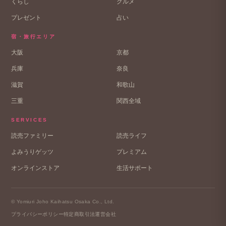
くらし
グルメ
プレゼント
占い
宿・旅行エリア
大阪
京都
兵庫
奈良
滋賀
和歌山
三重
関西全域
SERVICES
読売ファミリー
読売ライフ
よみうりゲッツ
プレミアム
オンラインストア
生活サポート
© Yomiuri Joho Kaihatsu Osaka Co., Ltd.
プライバシーポリシー
特定商取引法
運営会社