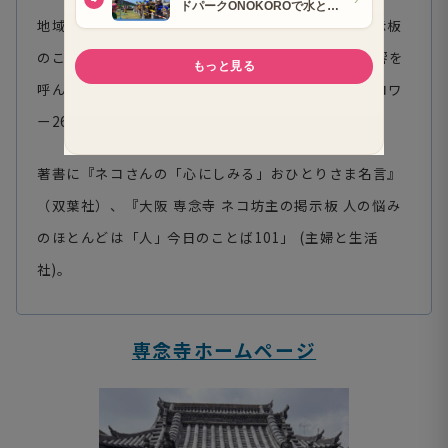
地域ネコの見守りと保護活動にも力を入れ、寺の掲示板
のことばの書と猫の写真をSNSに投稿し、大きな反響を
呼んでいる。Xフォロワー28万人、Instagramフォロワ
ー26万人（2025年4月時点）。
著書に『ネコさんの「心にしみる」おひとりさま名言』
（双葉社）、『大阪 専念寺 ネコ坊主の掲示板 人の悩み
のほとんどは「人｣ 今日のことば101」 (主婦と生活
社)。
専念寺ホームページ