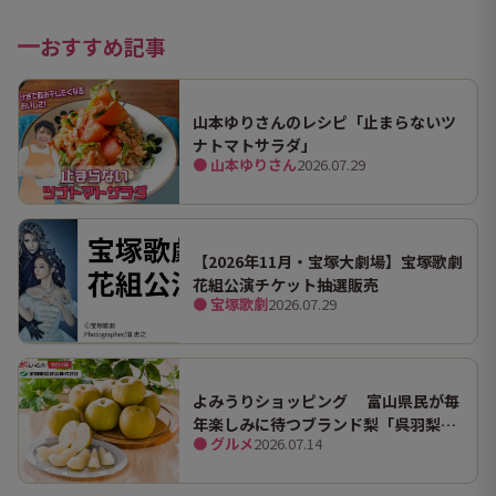
おすすめ記事
山本ゆりさんのレシピ「止まらないツ
ナトマトサラダ」
● 山本ゆりさん
2026.07.29
【2026年11月・宝塚大劇場】宝塚歌劇
花組公演チケット抽選販売
● 宝塚歌劇
2026.07.29
よみうりショッピング 富山県民が毎
年楽しみに待つブランド梨「呉羽梨
● グルメ
2026.07.14
（幸水）」限定100箱を特別販売！