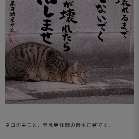
ネコ坊主こと、専念寺住職の藪本正啓です。