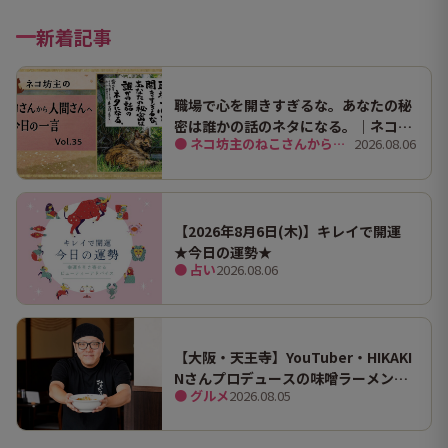
新着記事
職場で心を開きすぎるな。あなたの秘
密は誰かの話のネタになる。｜ネコ坊
● ネコ坊主のねこさんから人間さんへ今日の一言
2026.08.06
主の今日の一言 Vol.35
【2026年8月6日(木)】キレイで開運
★今日の運勢★
● 占い
2026.08.06
【大阪・天王寺】YouTuber・HIKAKI
Nさんプロデュースの味噌ラーメン
● グルメ
2026.08.05
「みそきん」が味わえる実店舗が関西
初出店！あべのキューズモールで実食
しました！