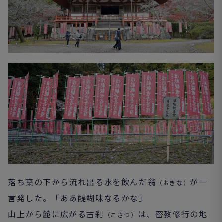
落ち葉の下から流れ出る水を飲んだ翁
が一
（おきな）
言発した。「ああ醍醐味なるかな」
山上から麓に広がる古刹
は、密教修行の地
（こさつ）