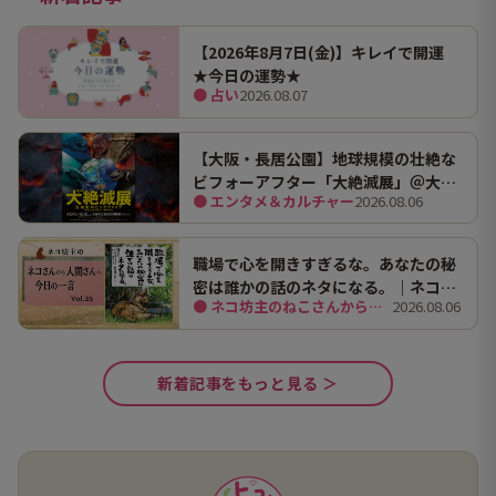
【2026年8月7日(金)】キレイで開運
★今日の運勢★
● 占い
2026.08.07
【大阪・長居公園】地球規模の壮絶な
ビフォーアフター「大絶滅展」＠大阪
● エンタメ＆カルチャー
2026.08.06
市立自然史博物館
職場で心を開きすぎるな。あなたの秘
密は誰かの話のネタになる。｜ネコ坊
● ネコ坊主のねこさんから人間さんへ今日の一言
2026.08.06
主の今日の一言 Vol.35
新着記事をもっと見る ＞