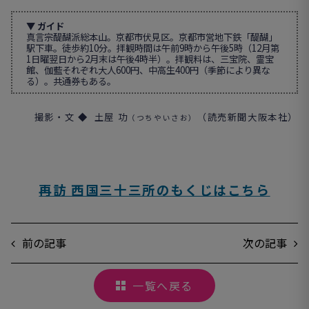
▼ ガイド
真言宗醍醐派総本山。京都市伏見区。京都市営地下鉄「醍醐」
駅下車。徒歩約10分。拝観時間は午前9時から午後5時（12月第
1日曜翌日から2月末は午後4時半）。拝観料は、三宝院、霊宝
館、伽藍それぞれ大人600円、中高生400円（季節により異な
る）。共通券もある。
撮影・文
◆
土屋 功
（読売新聞大阪本社）
（つちやいさお）
再訪 西国三十三所のもくじはこちら
前の記事
次の記事
一覧へ戻る