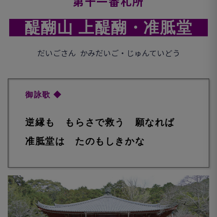
第十一番札所
醍醐山 上醍醐・准胝堂
だいごさん かみだいご・じゅんていどう
御詠歌
◆
逆縁も もらさで救う 願なれば
准胝堂は たのもしきかな