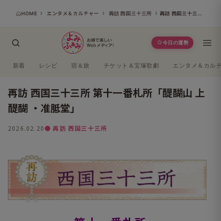
HOME
エンタメ＆カルチャー
再訪 西国三十三所
再訪 西国三十三所 第十一番札所「醍醐山 上醍醐 ・准胝堂」
今日の運勢
新着
レシピ
宿＆旅
チケット＆宝塚歌劇
エンタメ＆カル
再訪 西国三十三所 第十一番札所「醍醐山 上
醍醐 ・准胝堂」
2026.02.20
● 再訪 西国三十三所