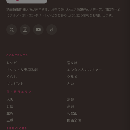
読売情報開発大阪が運営する、お得で楽しい生活情報Webメディア。関西を中心
にグルメ・旅・エンタメ・レシピなど暮らしに役立つ情報をお届けします。
CONTENTS
レシピ
宿＆旅
チケット＆宝塚歌劇
エンタメ＆カルチャー
くらし
グルメ
プレゼント
占い
宿・旅行エリア
大阪
京都
兵庫
奈良
滋賀
和歌山
三重
関西全域
SERVICES