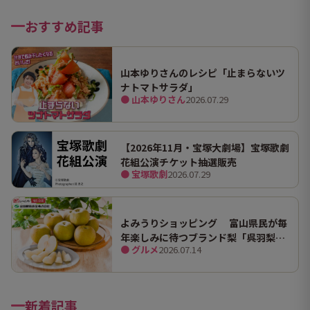
おすすめ記事
山本ゆりさんのレシピ「止まらないツ
ナトマトサラダ」
● 山本ゆりさん
2026.07.29
【2026年11月・宝塚大劇場】宝塚歌劇
花組公演チケット抽選販売
● 宝塚歌劇
2026.07.29
よみうりショッピング 富山県民が毎
年楽しみに待つブランド梨「呉羽梨
● グルメ
2026.07.14
（幸水）」限定100箱を特別販売！
新着記事