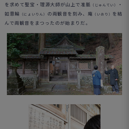
を求めて聖宝・理源大師が山上で准胝
・
（じゅんてい）
如意輪
の両観音を刻み、庵
を結
（にょいりん）
（いおり）
んで両観音をまつったのが始まりだ。