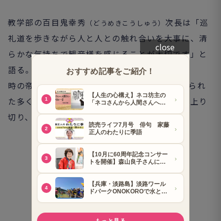
教学部の百目鬼幸秀
次長は「巡
（どうめきこうしゅう）
礼道を歩きながら人と人との触れ合いを大事に、清
close
らかな気持ちで観音様を感じることが大切です」と
語る。
時の帝
や天下人によって守護され伝えられ
（みかど）
た多くの国宝や文化財を堪能し、険しい参道を上り
切り、醍醐水で潤いを得て湖国に向かった。