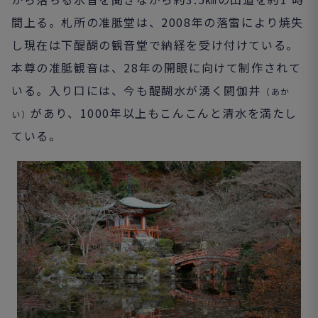
間上る。札所の准胝堂は、2008年の落雷により焼失
し現在は下醍醐の観音堂で納経を受け付けている。
本尊の准胝観音は、28年の開眼に向けて制作されて
いる。入り口には、今も醍醐水が湧く閼伽井
（あか
があり、1000年以上もこんこんと清水を満たし
い）
ている。