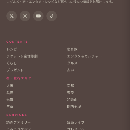
にグルメ・旅・エンタメ・レシピなど暮らしに役立つ情報をお届けします。
CONTENTS
レシピ
宿＆旅
チケット＆宝塚歌劇
エンタメ＆カルチャー
くらし
グルメ
プレゼント
占い
宿・旅行エリア
大阪
京都
兵庫
奈良
滋賀
和歌山
三重
関西全域
SERVICES
読売ファミリー
読売ライフ
よみうりゲッツ
プレミアム