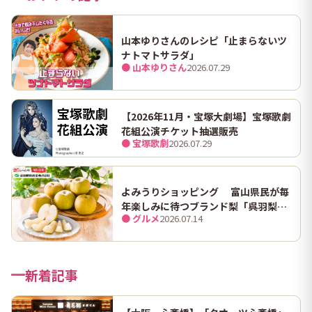
山本ゆりさんのレシピ「止まらないツ
ナトマトサラダ」
● 山本ゆりさん
2026.07.29
【2026年11月・宝塚大劇場】宝塚歌劇
花組公演チケット抽選販売
● 宝塚歌劇
2026.07.29
よみうりショッピング 富山県民が毎
年楽しみに待つブランド梨「呉羽梨
● グルメ
2026.07.14
（幸水）」限定100箱を特別販売！
新着記事