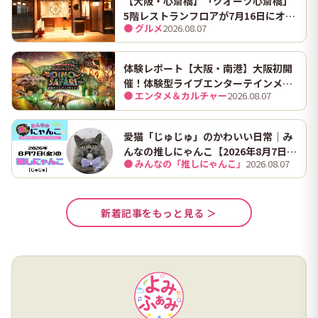
【大阪・心斎橋】「クオーツ心斎橋」
5階レストランフロアが7月16日にオー
● グルメ
2026.08.07
プン！ 全国初・関西初出店を含む多彩
な9店舗
体験レポート【大阪・南港】大阪初開
催！体験型ライブエンターテインメン
● エンタメ＆カルチャー
2026.08.07
ト「DINO SAFARI（ディノ サファリ）
2026」で、大迫力の恐竜の世界を体験
してきました。
愛猫「じゅじゅ」のかわいい日常｜み
んなの推しにゃんこ【2026年8月7日
● みんなの「推しにゃんこ」
2026.08.07
（金）】
新着記事をもっと見る ＞