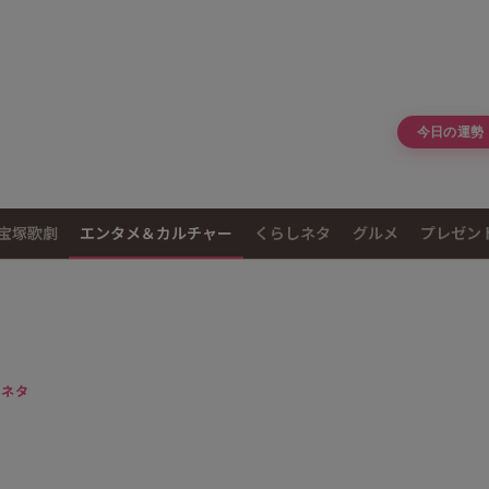
今日の運勢
宝塚歌劇
エンタメ＆カルチャー
くらしネタ
グルメ
プレゼン
者ネタ