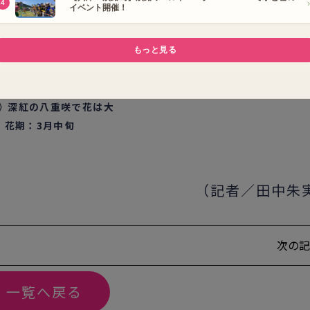
》深紅の八重咲で花は大
。花期：3月中旬
（記者／田中朱
次の記
一覧へ戻る