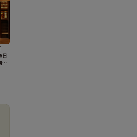
斎
6日
店を