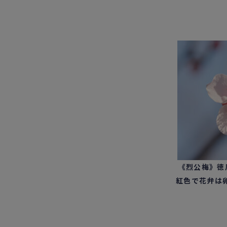
《烈公梅》徳
紅色で花弁は