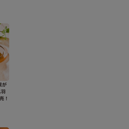
民が
呉羽
売！