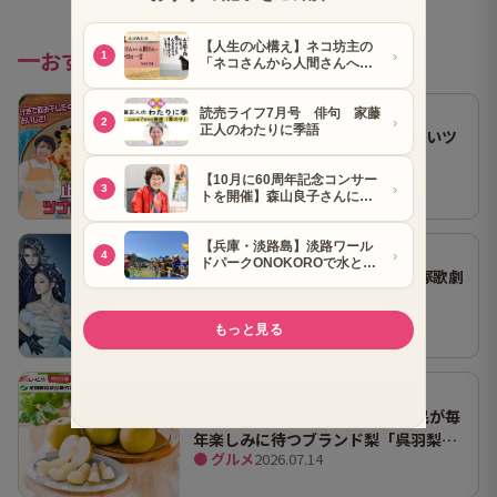
おすすめ記事
山本ゆりさんのレシピ「止まらないツ
ナトマトサラダ」
● 山本ゆりさん
2026.07.29
【2026年11月・宝塚大劇場】宝塚歌劇
花組公演チケット抽選販売
● 宝塚歌劇
2026.07.29
よみうりショッピング 富山県民が毎
年楽しみに待つブランド梨「呉羽梨
● グルメ
2026.07.14
（幸水）」限定100箱を特別販売！