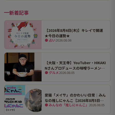
新着記事
【2026年8月6日(木)】キレイで開運
★今日の運勢★
● 占い
2026.08.06
【大阪・天王寺】YouTuber・HIKAKI
Nさんプロデュースの味噌ラーメン
● グルメ
2026.08.05
「みそきん」が味わえる実店舗が関西
初出店！あべのキューズモールで実食
しました！
愛猫「メイサ」のかわいい日常｜みん
なの推しにゃんこ【2026年8月5日
● みんなの「推しにゃんこ」
2026.08.05
（水）】