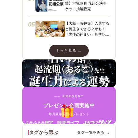
場】宝塚歌劇 花組公演チ
ケット抽選販売
05
【大阪・藤井寺】入居する
と長生きできる？かも！
「老後の住まい」見学記
３ フィレンツェライフ青
山
もっと見る →
占いを見る →
── PRESENT
プレゼント企画実施中
毎月豪華賞品をプレゼント
タグから選ぶ
タグ一覧をみる →