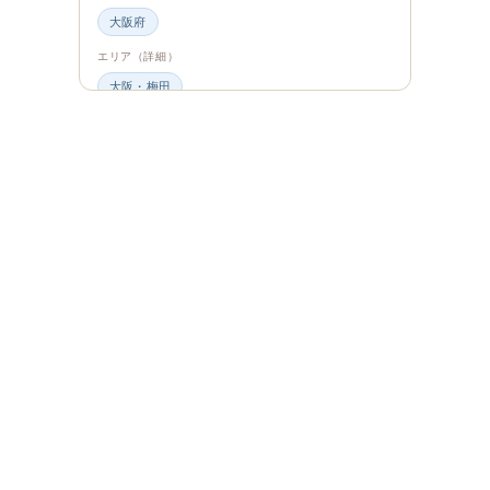
大阪府
エリア（詳細）
大阪・梅田
グルメ・食材
ビュッフェ・食べ放題
スイーツ・カフェ
ビュッフェ
エンタメ＆カルチャー
都道府県・エリア
大阪府
エリア（詳細）
大阪
旅のシーン
ファミリー旅行
ジャンル