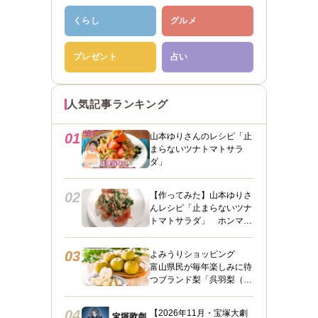
くらし
グルメ
プレゼント
占い
人気記事ランキング
01
山本ゆりさんのレシピ「止
まらないツナトマトサラ
ダ」
02
【作ってみた】山本ゆりさ
んレシピ「止まらないツナ
トマトサラダ」 ホンマに
うますぎて止まらん
03
よみうりショッピング
富山県民が毎年楽しみに待
つブランド梨「呉羽梨（幸
水）」限定100箱を特別販
売！
04
【2026年11月・宝塚大劇