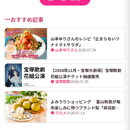
おすすめ記事
山本ゆりさんのレシピ「止まらないツ
ナトマトサラダ」
● 山本ゆりさん
2026.07.29
【2026年11月・宝塚大劇場】宝塚歌劇
花組公演チケット抽選販売
● 宝塚歌劇
2026.07.29
よみうりショッピング 富山県民が毎
年楽しみに待つブランド梨「呉羽梨
● グルメ
2026.07.14
（幸水）」限定100箱を特別販売！