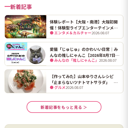
新着記事
体験レポート【大阪・南港】大阪初開
催！体験型ライブエンターテインメン
● エンタメ＆カルチャー
2026.08.07
ト「DINO SAFARI（ディノ サファリ）
2026」で、大迫力の恐竜の世界を体験
してきました。
愛猫「じゅじゅ」のかわいい日常｜み
んなの推しにゃんこ【2026年8月7日
● みんなの「推しにゃんこ」
2026.08.07
（金）】
【作ってみた】山本ゆりさんレシピ
「止まらないツナトマトサラダ」 ホ
● グルメ
2026.08.07
ンマにうますぎて止まらん
新着記事をもっと見る ＞