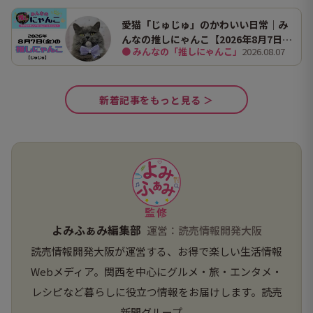
2026」で、大迫力の恐竜の世界を体験
してきました。
愛猫「じゅじゅ」のかわいい日常｜み
んなの推しにゃんこ【2026年8月7日
● みんなの「推しにゃんこ」
2026.08.07
（金）】
新着記事をもっと見る ＞
監修
よみふぁみ編集部
運営：読売情報開発大阪
読売情報開発大阪が運営する、お得で楽しい生活情報
Webメディア。関西を中心にグルメ・旅・エンタメ・
レシピなど暮らしに役立つ情報をお届けします。読売
新聞グループ。