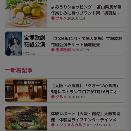
よみうりショッピング 富山県民が毎
年楽しみに待つブランド梨「呉羽梨
● グルメ
2026.07.14
（幸水）」限定100箱を特別販売！
【2026年11月・宝塚大劇場】宝塚歌劇
花組公演チケット抽選販売
● 宝塚歌劇
2026.07.29
新着記事
【大阪・心斎橋】「クオーツ心斎橋」
5階レストランフロアが7月16日にオー
● グルメ
2026.08.07
プン！ 全国初・関西初出店を含む多彩
な9店舗
体験レポート【大阪・南港】大阪初開
催！体験型ライブエンターテインメン
● エンタメ＆カルチャー
2026.08.07
ト「DINO SAFARI（ディノ サファリ）