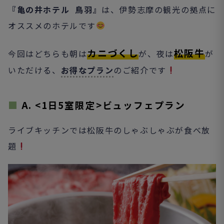
『亀の井ホテル 鳥羽』
は、伊勢志摩の観光の拠点に
オススメのホテルです
カニづくし
松阪牛
今回はどちらも朝は
が、夜は
が
いただける、
お得なプラン
のご紹介です
■
A. <1日5室限定>ビュッフェプラン
ライブキッチンでは松阪牛のしゃぶしゃぶが食べ放
題