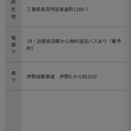
所
在
三重県鳥羽市安楽島町1200-7
地
電
JR・近鉄鳥羽駅から無料送迎バスあり（要予
車
約）
で
車
伊勢自動車道 伊勢ICから約25分
で