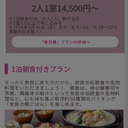
2人1室14,500円～
※1泊朝食付き、大人1人、税サ込み
※1室2人以上で申し込みを
※2026年9月30日（水）まで（8/8～16、9/19～22と
満室の日を除く）
「春日膳」プランの詳細へ
1泊朝食付きプラン
せっかく奈良に来たのだから、奈良の伝統食や名物
料理をいただきましょう！ 朝食は、柿の葉寿司や
茶粥、興福寺の粕汁といった奈良の伝統食や名物料
理など、心も体も喜ぶ和洋約50種類のバイキング
「奈良の朝ごはん」を楽しめます。