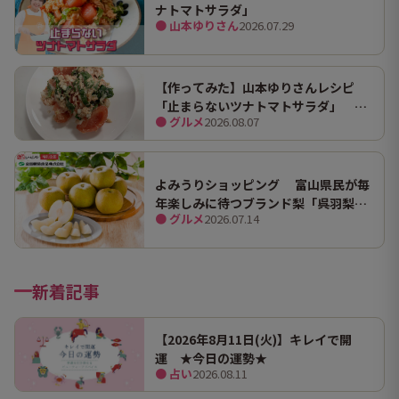
ナトマトサラダ」
● 山本ゆりさん
2026.07.29
【作ってみた】山本ゆりさんレシピ
「止まらないツナトマトサラダ」 ホ
● グルメ
2026.08.07
ンマにうますぎて止まらん
よみうりショッピング 富山県民が毎
年楽しみに待つブランド梨「呉羽梨
● グルメ
2026.07.14
（幸水）」限定100箱を特別販売！
新着記事
【2026年8月11日(火)】キレイで開
運 ★今日の運勢★
● 占い
2026.08.11