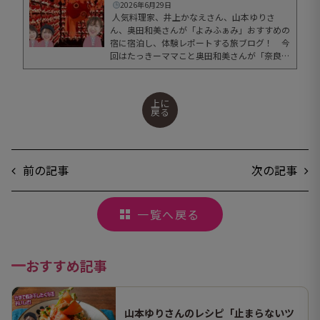
奥田...
2026年6月29日
人気料理家、井上かなえさん、山本ゆりさ
ん、奥田和美さんが「よみふぁみ」おすすめの
宿に宿泊し、体験レポートする旅ブログ！ 今
回はたっきーママこと奥田和美さんが「奈良県
奈良市」に出かけました。ブログの最後には奥
田さんが実際に泊まった宿泊プラン情報もあり
ます。ぜひ、ご覧ください！ごほうび旅「奈良
上に
県奈良市 その１」はこちらごほうび旅「奈
戻る
良...
前の記事
次の記事
一覧へ戻る
おすすめ記事
山本ゆりさんのレシピ「止まらないツ