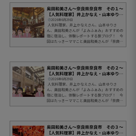
奥田和美さん～奈良県奈良市 その１～
【人気料理家】井上かなえ・山本ゆり・
奥田...
2026年6月29日
人気料理家、井上かなえさん、山本ゆりさ
ん、奥田和美さんが「よみふぁみ」おすすめの
宿に宿泊し、体験レポートする旅ブログ！ 今
回はたっきーママこと奥田和美さんが「奈良県
奈良市」に出かけました。ブログの最後には奥
田さんが実際に泊まった宿泊プラン情報もあり
ます。ぜひ、ご覧ください！奥田和美 ごほう
び旅奈良県奈良市 その１ひとり旅企画も第
奥田和美さん～奈良県奈良市 その２～
二...
【人気料理家】井上かなえ・山本ゆり・
奥田...
2026年6月29日
人気料理家、井上かなえさん、山本ゆりさ
ん、奥田和美さんが「よみふぁみ」おすすめの
宿に宿泊し、体験レポートする旅ブログ！ 今
回はたっきーママこと奥田和美さんが「奈良県
奈良市」に出かけました。ブログの最後には奥
田さんが実際に泊まった宿泊プラン情報もあり
ます。ぜひ、ご覧ください！ごほうび旅「奈良
県奈良市 その１」はこちら奥田和美 ごほ
奥田和美さん～奈良県奈良市 その３～
う...
【人気料理家】井上かなえ・山本ゆり・