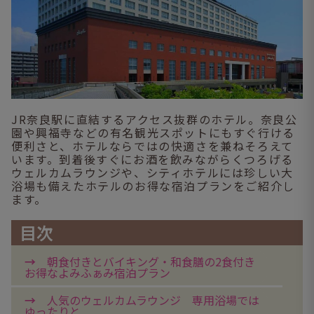
JR奈良駅に直結するアクセス抜群のホテル。奈良公
園や興福寺などの有名観光スポットにもすぐ行ける
便利さと、ホテルならではの快適さを兼ねそろえて
います。到着後すぐにお酒を飲みながらくつろげる
ウェルカムラウンジや、シティホテルには珍しい大
浴場も備えたホテルのお得な宿泊プランをご紹介し
ます。
目次
朝食付きとバイキング・和食膳の2食付き
お得なよみふぁみ宿泊プラン
人気のウェルカムラウンジ 専用浴場では
ゆったりと