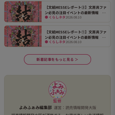
【文紙MESSEレポート②】文房具ファ
ン必見の注目イベントの最新情報 8
● くらしネタ
2026.08.10
月31日まではオンライン開催も
【文紙MESSEレポート①】文房具ファ
ン必見の注目イベントの最新情報 8
● くらしネタ
2026.08.10
月31日まではオンライン開催も
新着記事をもっと見る ＞
監修
よみふぁみ編集部
運営：読売情報開発大阪