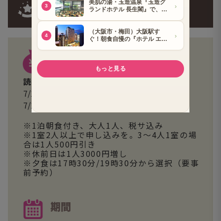
1泊2食付き「春日膳」プラン
料金
読者特別価格
7/17まで、8/17～9/30 14,500円
7/18～8/7 15,000円
※1泊朝食付き、大人1人、税サ込み
※1室2人以上で申し込みを。3～4人1室の場
合は1人500円引き
※休前日は1人3000円増し
※夕食は17時30分/19時30分から選択（要事
前予約）
期間