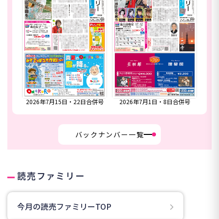
1日・8日合併号
2026年6月24日号
2026年6月17日号
バックナンバー一覧
読売ファミリー
今月の読売ファミリーTOP