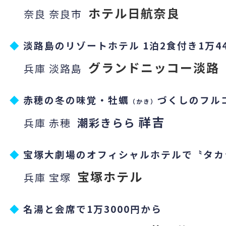
ホテル日航奈良
奈良 奈良市
◆
淡路島のリゾートホテル 1泊2食付き1万4
グランドニッコー淡路
兵庫 淡路島
◆
赤穂の冬の味覚・牡蠣
づくしのフル
（かき）
祥吉
潮彩きらら
兵庫 赤穂
◆
宝塚大劇場のオフィシャルホテルで〝タカ
宝塚ホテル
兵庫 宝塚
◆
名湯と会席で1万3000円から