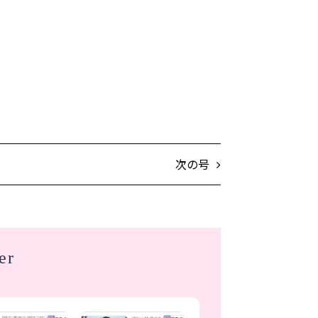
次の号
er