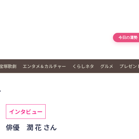
今日の運勢
宝塚歌劇
エンタメ＆カルチャー
くらしネタ
グルメ
プレゼン
号
インタビュー
俳優 潤 花 さん