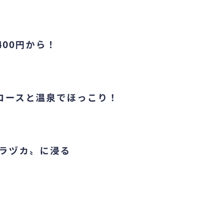
400円から！
コースと温泉でほっこり！
ラヅカ〟に浸る