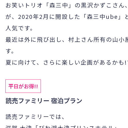
お笑いトリオ「森三中」の黒沢かずこさん
が、
2020
年
2
月に開設した「森三中
ube
」
人気です。
最近は外に飛び出し、村上さん所有の山小
す。
夏に向けて、さらに楽しい企画があるかも
!
平日がお得!!
読売ファミリー 宿泊プラン
読売ファミリーでは、
滋賀 大津「びわ湖大津プリンスホテル」