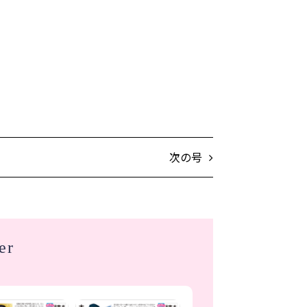
次の号
er