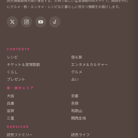
読売情報開発大阪が運営する、お得で楽しい生活情報Webメディア。関西を中心
にグルメ・旅・エンタメ・レシピなど暮らしに役立つ情報をお届けします。
CONTENTS
レシピ
宿＆旅
チケット＆宝塚歌劇
エンタメ＆カルチャー
くらし
グルメ
プレゼント
占い
宿・旅行エリア
大阪
京都
兵庫
奈良
滋賀
和歌山
三重
関西全域
SERVICES
読売ファミリー
読売ライフ