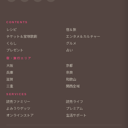
CONTENTS
レシピ
宿＆旅
チケット＆宝塚歌劇
エンタメ＆カルチャー
くらし
グルメ
プレゼント
占い
宿・旅行エリア
大阪
京都
兵庫
奈良
滋賀
和歌山
三重
関西全域
SERVICES
読売ファミリー
読売ライフ
よみうりゲッツ
プレミアム
オンラインストア
生活サポート