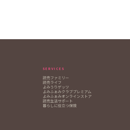
SERVICES
読売ファミリー
読売ライフ
よみうりゲッツ
よみふぁみクラブプレミアム
よみふぁみオンラインストア
読売生活サポート
暮らしに役立つ保険