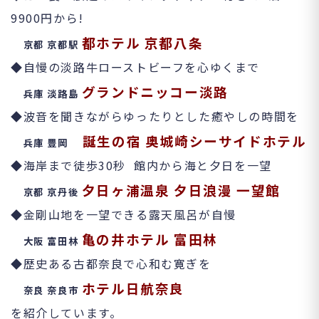
9900
円から
!
都ホテル
京都八条
京都
京都駅
◆
自慢の淡路牛ローストビーフを心ゆくまで
グランドニッコー淡路
兵庫
淡路島
◆
波音を聞きながらゆったりとした癒やしの時間を
誕生の宿
奥城崎シーサイドホテル
兵庫
豊岡
◆
海岸まで徒歩
30
秒
館内から海と夕日を一望
夕日ヶ浦温泉
夕日浪漫
一望館
京都
京丹後
◆
金剛山地を一望できる露天風呂が自慢
亀の井ホテル
富田林
大阪
富田林
◆
歴史ある古都奈良で心和む寛ぎを
ホテル日航奈良
奈良
奈良市
を紹介しています。