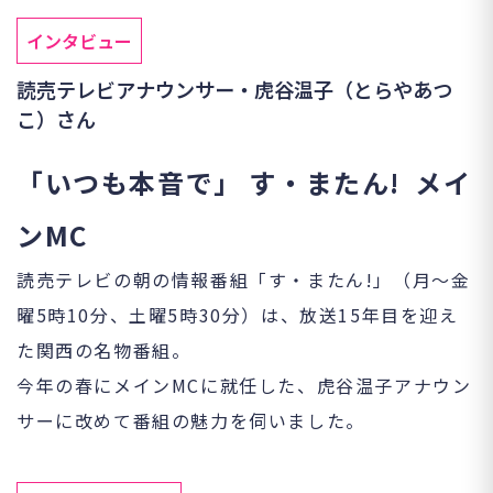
インタビュー
読売テレビアナウンサー・虎谷温子（とらやあつ
こ）さん
「いつも本音で」
す・またん
!
メイ
ン
MC
読売テレビの朝の情報番組「す・またん
!
」（月～金
曜
5
時
10
分、土曜
5
時
30
分）は、放送
15
年目を迎え
た関西の名物番組。
今年の春にメイン
MC
に就任した、虎谷温子アナウン
サーに改めて番組の魅力を伺いました。