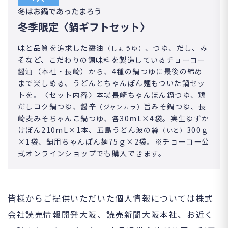
冬はお鍋であったまろう
冬季限定〈鍋ギフトセット〉
味と品質を追求した醤油
、つゆ、だし、み
（しょうゆ）
そなど、こだわりの調味料を製造しているチョーコー
醤油（本社・長崎）から、4種の鍋つゆに最後の締め
まで楽しめる、うどんとちゃんぽん麺もついた鍋セッ
トを。〈セット内容〉本場長崎ちゃんぽん鍋つゆ、鶏
だしコク鍋つゆ、醤辛
旨みそ鍋つゆ、長
（ジャンカラ）
崎麦みそちゃんこ鍋つゆ、各30mL×4袋。実生ゆずか
けぽん210mL×1本、五島うどん波の絲
300ｇ
（いと）
×1袋、鍋用ちゃんぽん麺75ｇ×2袋。※チョーコー公
式オンラインショップでも購入できます。
皆様からご提供いただいた個人情報については株式
会社読売情報開発大阪、読売新聞大阪本社、お近く