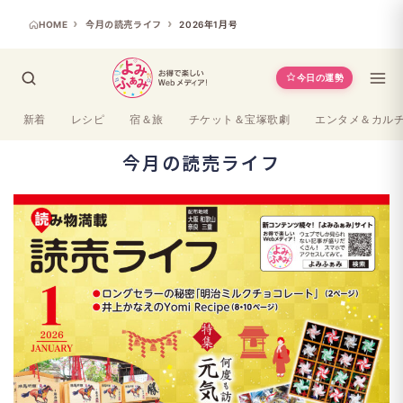
HOME
今月の読売ライフ
2026年1月号
今日の運勢
新着
レシピ
宿＆旅
チケット＆宝塚歌劇
エンタメ＆カル
今月の読売ライフ