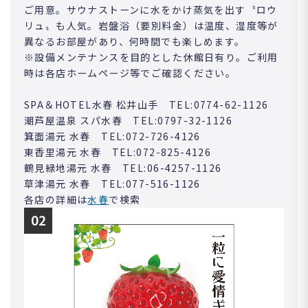
ご用意。サウナストーンに水をかけ蒸気を出す〝ロウ
リュ〟も人気。岩盤浴（要別料金）は温度、湿度等が
異なるお部屋があり、何時間でも楽しめます。
※設備メンテナンスを目的とした休館日有り。ご利用
時は各店ホームページ等でご確認ください。
SPA＆HOTEL水春 松井山手 TEL:0774-62-1126
潮芦屋温泉 スパ水春 TEL:0797-32-1126
箕面湯元 水春 TEL:072-726-4126
東香里湯元 水春 TEL:072-825-4126
鶴見緑地湯元 水春 TEL:06-4257-1126
草津湯元 水春 TEL:077-516-1126
各店の詳細は
水春
で検索
02