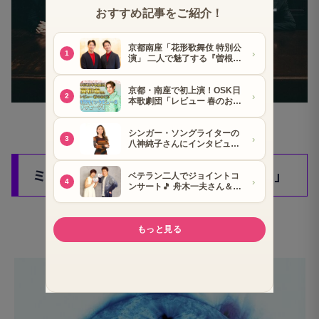
※受け付けは6月10日（火）まで
ミュージカル「
LAZARUS ー
ラザルスー」
6
月
28
・
29
日 フェスティバルホール