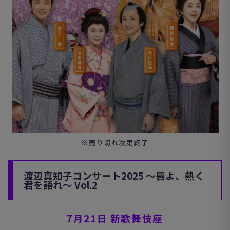
※売り切れ次第終了
渡辺真知子コンサート
2025
～唇よ、熱く
君を語れ～
Vol.2
7
月
21
日 新歌舞伎座