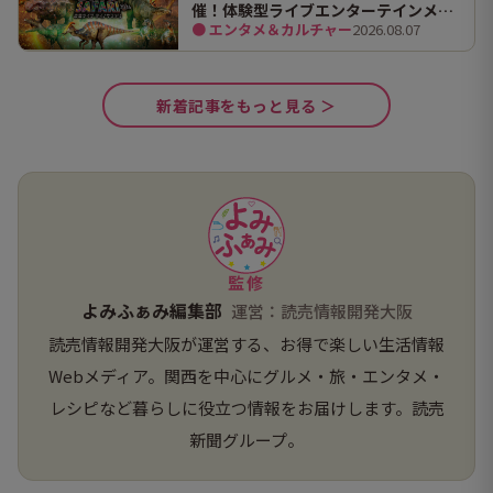
催！体験型ライブエンターテインメン
● エンタメ＆カルチャー
2026.08.07
ト「DINO SAFARI（ディノ サファリ）
2026」で、大迫力の恐竜の世界を体験
してきました。
新着記事をもっと見る ＞
監修
よみふぁみ編集部
運営：読売情報開発大阪
読売情報開発大阪が運営する、お得で楽しい生活情報
Webメディア。関西を中心にグルメ・旅・エンタメ・
レシピなど暮らしに役立つ情報をお届けします。読売
新聞グループ。