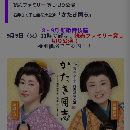
読売ファミリー 貸し切り公演
「かたき同志」
石井ふく子 白寿記念公演
8
・
9
月 新歌舞伎座
9月9日（火）11時
の部は、
読売ファミリー貸し
切り公演
！
特別価格でご案内！！