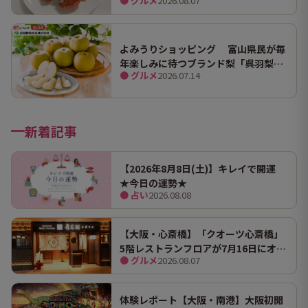
● グルメ
2026.08.07
ンマにうますぎて止まらん
よみうりショッピング 富山県民が毎
年楽しみに待つブランド梨「呉羽梨
● グルメ
2026.07.14
（幸水）」限定100箱を特別販売！
新着記事
【2026年8月8日(土)】キレイで開運
★今日の運勢★
● 占い
2026.08.08
【大阪・心斎橋】「クオーツ心斎橋」
5階レストランフロアが7月16日にオー
● グルメ
2026.08.07
プン！ 全国初・関西初出店を含む多彩
な9店舗
体験レポート【大阪・南港】大阪初開