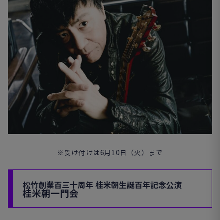
※受け付けは6月10日（火）まで
松竹創業百三十周年 桂米朝生誕百年記念公演
桂米朝一門会