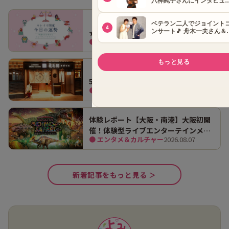
【2026年8月8日(土)】キレイで開運
★今日の運勢★
● 占い
2026.08.08
【大阪・心斎橋】「クオーツ心斎橋」
5階レストランフロアが7月16日にオー
● グルメ
2026.08.07
プン！ 全国初・関西初出店を含む多彩
な9店舗
体験レポート【大阪・南港】大阪初開
催！体験型ライブエンターテインメン
● エンタメ＆カルチャー
2026.08.07
ト「DINO SAFARI（ディノ サファリ）
2026」で、大迫力の恐竜の世界を体験
してきました。
新着記事をもっと見る ＞