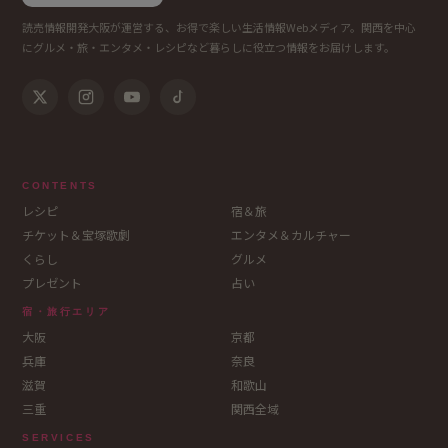
読売情報開発大阪が運営する、お得で楽しい生活情報Webメディア。関西を中心
にグルメ・旅・エンタメ・レシピなど暮らしに役立つ情報をお届けします。
CONTENTS
レシピ
宿＆旅
チケット＆宝塚歌劇
エンタメ＆カルチャー
くらし
グルメ
プレゼント
占い
宿・旅行エリア
大阪
京都
兵庫
奈良
滋賀
和歌山
三重
関西全域
SERVICES