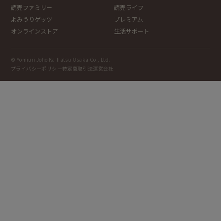
読売ファミリー
読売ライフ
よみうりゲッツ
プレミアム
オンラインストア
生活サポート
© Yomiuri Joho Kaihatsu Osaka Co., Ltd.
プライバシーポリシー
特定商取引法
運営会社