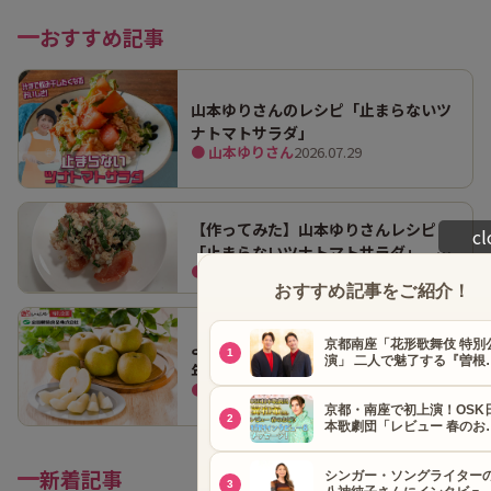
おすすめ記事
山本ゆりさんのレシピ「止まらないツ
ナトマトサラダ」
● 山本ゆりさん
2026.07.29
【作ってみた】山本ゆりさんレシピ
cl
「止まらないツナトマトサラダ」 ホ
● グルメ
2026.08.07
ンマにうますぎて止まらん
よみうりショッピング 富山県民が毎
年楽しみに待つブランド梨「呉羽梨
● グルメ
2026.07.14
（幸水）」限定100箱を特別販売！
新着記事