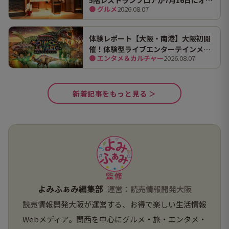
5階レストランフロアが7月16日にオー
● グルメ
2026.08.07
プン！ 全国初・関西初出店を含む多彩
な9店舗
体験レポート【大阪・南港】大阪初開
催！体験型ライブエンターテインメン
● エンタメ＆カルチャー
2026.08.07
ト「DINO SAFARI（ディノ サファリ）
2026」で、大迫力の恐竜の世界を体験
してきました。
新着記事をもっと見る ＞
監修
よみふぁみ編集部
運営：読売情報開発大阪
読売情報開発大阪が運営する、お得で楽しい生活情報
Webメディア。関西を中心にグルメ・旅・エンタメ・