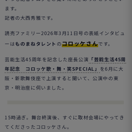
ます。
記者の大西秀雅です。
読売ファミリー2026年3月11日号の表紙インタビュ
コロッケさん
ーは
ものまねタレント
の
です。
芸能生活45周年を記念した座長公演
「芸能生活45周
年記念 コロッケ歌・舞・笑SPECIAL」
を6月に大
阪・新歌舞伎座で上演すると聞いて、公演中の東
京・明治座に伺いました。
15時過ぎ。舞台終演後、すぐに取材会場にやってき
てくださったコロッケさん。