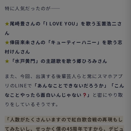
特に人気だったのが――
★
尾崎豊さんの「I LOVE YOU」を歌う玉置浩二さ
ん
★
倖田來未さんの「キューティーハニー」を歌う
志
村けんさん
★
「水戸黄門」の主題歌を歌う郷ひろみさん
また、今回、出演する後輩芸人らと常にスマホアプ
リのLINEで
「あんなことできないだろうか」「こん
なことやったら面白いんじゃない
」
と密にやり取
りをしているそうです。
「人数がたくさんいますので紅白歌合戦の再現もし
てみたいし、せっかく僕の45周年ですから、デビュ