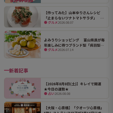
【作ってみた】山本ゆりさんレシピ
「止まらないツナトマトサラダ」 ホ
● グルメ
2026.08.07
ンマにうますぎて止まらん
よみうりショッピング 富山県民が毎
年楽しみに待つブランド梨「呉羽梨
● グルメ
2026.07.14
（幸水）」限定100箱を特別販売！
新着記事
【2026年8月8日(土)】キレイで開運
★今日の運勢★
● 占い
2026.08.08
【大阪・心斎橋】「クオーツ心斎橋」