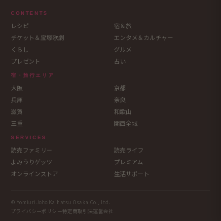
CONTENTS
レシピ
宿＆旅
チケット＆宝塚歌劇
エンタメ＆カルチャー
くらし
グルメ
プレゼント
占い
宿・旅行エリア
大阪
京都
兵庫
奈良
滋賀
和歌山
三重
関西全域
SERVICES
読売ファミリー
読売ライフ
よみうりゲッツ
プレミアム
オンラインストア
生活サポート
© Yomiuri Joho Kaihatsu Osaka Co., Ltd.
プライバシーポリシー
特定商取引法
運営会社