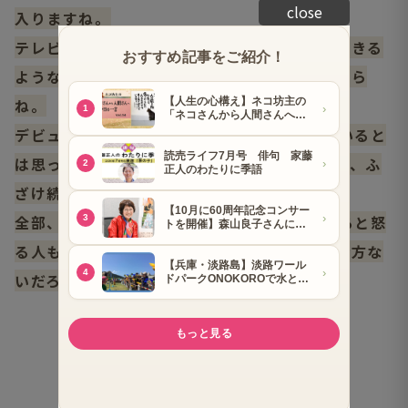
close
入りますね。
テレビでやれるネタはやりません。テレビでできる
ような内容なら舞台でやる必要はありませんから
ね。
デビューの時に45年後も、ものまねを続けていると
は思っていませんでした。ありがたいですよね、ふ
ざけ続けて45年。
全部、人のヒット曲ですからね。65歳にもなると怒
る人もいなくなりました。コロッケだったら仕方な
いだろって思ってくれてますからね」
コロッケさんからの
爆笑ものまねメッセージ＆
取材中もオモシロイ、珠玉のネタの