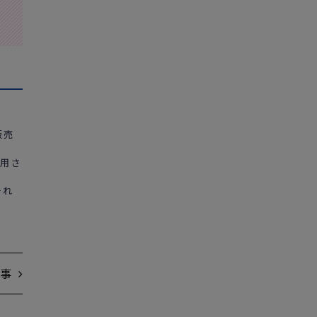
販売
利用さ
それ
事