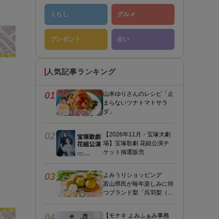
くらし
グルメ
プレゼント
占い
人気記事ランキング
01
山本ゆりさんのレシピ「止
まらないツナトマトサラ
ダ」
02
【2026年11月・宝塚大劇
場】宝塚歌劇 花組公演チ
ケット抽選販売
03
よみうりショッピング
富山県民が毎年楽しみに待
つブランド梨「呉羽梨（幸
水）」限定100箱を特別販
売！
04
【モナキ よみふぁみ事務