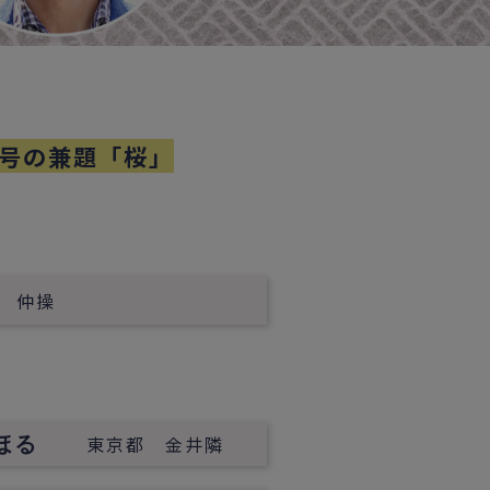
号の兼題「桜」
 仲操
東京都 金井隣
きとほる