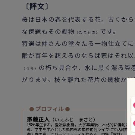
〔評文〕
桜は日本の春を代表する花。古くから
な傍題もその賜物
です。
（たまもの）
特選は仲さんの堂々たる一物仕立てに
齢が百年を超えるのならば家はそれ以
の朽ち具合や、水に黒く湿る質
（うろ）
がります。枝を離れた花片の幾枚かは
プロフィル
●
●
家藤正人
（いえふじ まさと）
1986年生まれ。愛媛県出身。大学卒業後、本格的に俳句に
導、学生を中心とした県内外の単独句会ライブにて活躍中。
遊』虎の巻」でパーソナリティを務める。句集『磁針』（夏