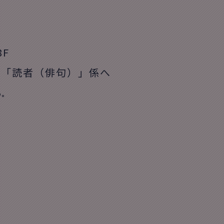
8F
フ「読者（俳句）」係へ
い。