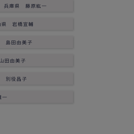
兵庫県 藤原紘一
す
山県 岩橋宣輔
県 島田由美子
山田由美子
県 別役昌子
雅一