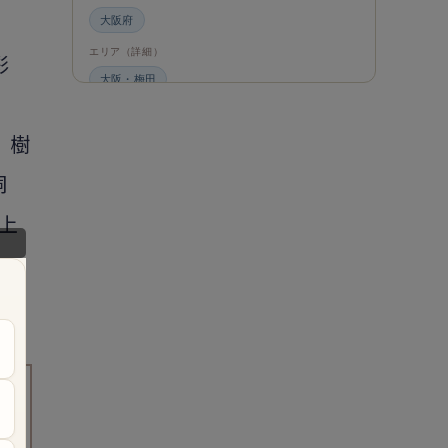
大阪府
エリア（詳細）
彩
大阪・梅田
グルメ・食材
。樹
ビュッフェ・食べ放題
スイーツ・カフェ
ビュッフェ
洞
エンタメ＆カルチャー
上
都道府県・エリア
大阪府
エリア（詳細）
大阪
旅のシーン
ファミリー旅行
指
ジャンル
一