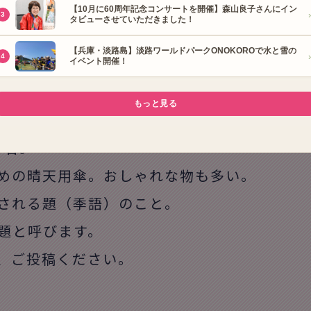
日必着。
めの晴天用傘。おしゃれな物も多い。
される題（季語）のこと。
題と呼びます。
、ご投稿ください。