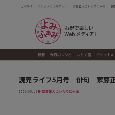
HOME
エンタメ＆カルチャー
家藤正人のわたりに季語
読
新着
今日のレシピ
おとく宿
チケット＆
読売ライフ5月号 俳句 家藤
2026.05.19
● 家藤正人のわたりに季語