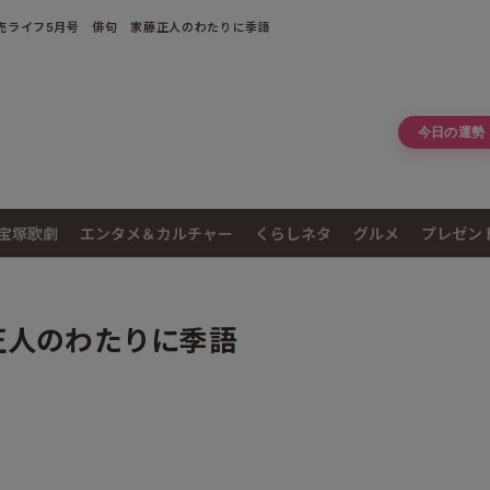
売ライフ5月号 俳句 家藤正人のわたりに季語
今日の運勢
宝塚歌劇
エンタメ＆カルチャー
くらしネタ
グルメ
プレゼン
正人のわたりに季語