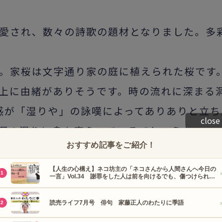
愛され、数々の詩歌の題材となりました。多
。家桜は文字通り家の庭に植えられた桜です
上に由緒がありそうです。時の流れに深まる
感が「湿りや」の詠嘆によってありありと立ち
close
洞の湿りに身を安らいでいるでしょうか。
携わり、夏井いつきさんの句会ライブでアシスタント経験を積む。県内にて句会
南海放送ラジオ「夏井いつきの一句一遊」でアシスタント、「家藤正人『一句
井＆カンパニー）