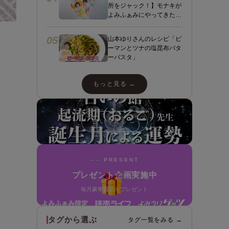
所をジャック！】モナキが
よみふぁみにやってきた！
ヤァヤァヤァ！動画あり☆
ダンスあり☆スペシャルイ
05
山本ゆりさんのレシピ「ピ
ンタビューも＼（＾ ＾）
ーマンとツナの塩昆布バタ
／
ーパスタ」
もっと見る →
占いを見る →
── PRESENT
プレゼント企画実施中
毎月豪華賞品をプレゼント
タグから選ぶ
タグ一覧をみる →