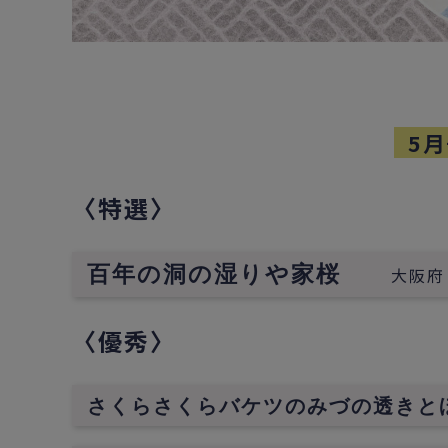
5月
〈特選〉
百年の洞の湿りや家桜
大阪府
〈優秀〉
さくらさくらバケツのみづの透