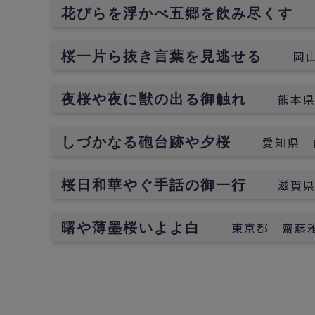
花びらを浮かべ五郷を飲み尽く
岡
桜一片ら抜き言葉を見逃せる
熊本
夜桜や夜に獣の出る御触れ
愛知県 
しづかなる砲台跡や夕桜
滋賀
桜日和華やぐ手話の御一行
東京都 齋藤
曙や薄墨桜いよよ白