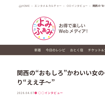
HOME
エンタメ＆カルチャー
○○インタビュー
関西の“
新着
今日のレシピ
おとく宿
チケット＆
関西の“おもしろ”かわいい女の
り“ええ子～”
2026.04.07
● ○○インタビュー