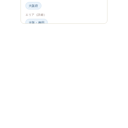
大阪府
エリア（詳細）
大阪・梅田
グルメ・食材
ビュッフェ・食べ放題
スイーツ・カフェ
ビュッフェ
エンタメ＆カルチャー
都道府県・エリア
大阪府
エリア（詳細）
大阪
旅のシーン
ファミリー旅行
ジャンル