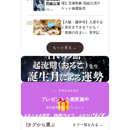
場】宝塚歌劇 花組公演チ
ケット抽選販売
05
【大阪・藤井寺】入居する
と長生きできる？かも！
「老後の住まい」見学記
３ フィレンツェライフ青
山
もっと見る →
占いを見る →
── PRESENT
プレゼント企画実施中
毎月豪華賞品をプレゼント
タグから選ぶ
タグ一覧をみる →