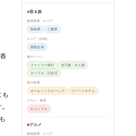
宿＆旅
都道府県・エリア
鳥取県
三重県
エリア（詳細）
関西全域
香
旅のシーン
ファミリー旅行
女子旅・大人旅
カップル・記念日
宿の特徴
オールインクルーシブ
リゾートホテル
にも
グルメ・食材
す。
ビュッフェ
も
グルメ
都道府県・エリア