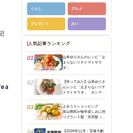
くらし
グルメ
プレゼント
占い
記
人気記事ランキング
01
山本ゆりさんのレシピ「止
まらないツナトマトサラ
ダ」
02
【作ってみた】山本ゆりさ
Tea
んレシピ「止まらないツナ
トマトサラダ」 ホンマに
うますぎて止まらん
03
よみうりショッピング
富山県民が毎年楽しみに待
つブランド梨「呉羽梨（幸
水）」限定100箱を特別販
売！
04
【2026年11月・宝塚大劇