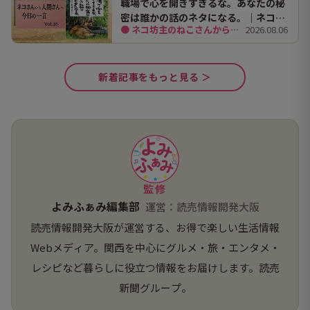
職場で心を開きすぎるな。あなたの秘
密は誰かの話のネタになる。｜ネコ坊
● ネコ坊主のねこさんから人間さんへ今日の
2026.08.06
主の今日の一言 Vol.35
新着記事をもっと見る ＞
監修
よみふぁみ編集部
運営：読売情報開発大阪
読売情報開発大阪が運営する、お得で楽しい生活情報
Webメディア。関西を中心にグルメ・旅・エンタメ・
レシピなど暮らしに役立つ情報をお届けします。読売
新聞グループ。