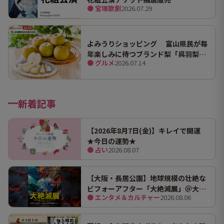
● 宝塚歌劇
2026.07.29
よみうりショッピング 富山県民が毎
年楽しみに待つブランド梨「呉羽梨
● グルメ
2026.07.14
（幸水）」限定100箱を特別販売！
新着記事
【2026年8月7日(金)】キレイで開運
★今日の運勢★
● 占い
2026.08.07
【大阪・長居公園】地球規模の壮絶な
ビフォーアフター「大絶滅展」＠大阪
● エンタメ＆カルチャー
2026.08.06
市立自然史博物館