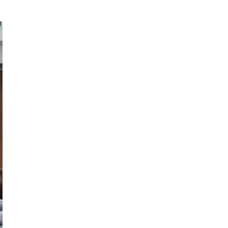
展覧会・美術館
くらし
都道府県・エリア
大阪府
エリア（詳細）
大阪
関西全域