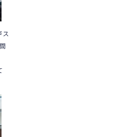
戸ス
間
て