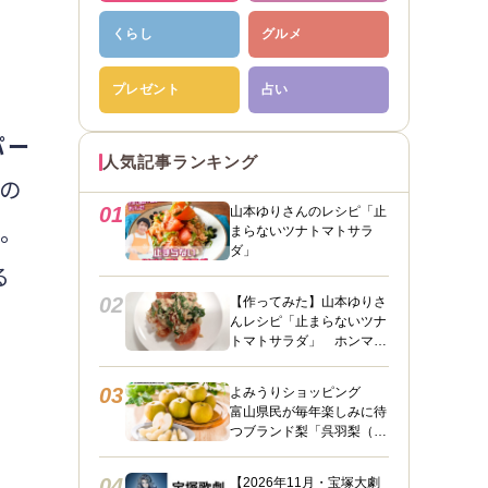
くらし
グルメ
プレゼント
占い
パー
人気記事ランキング
の
01
山本ゆりさんのレシピ「止
た。
まらないツナトマトサラ
ダ」
る
02
【作ってみた】山本ゆりさ
んレシピ「止まらないツナ
トマトサラダ」 ホンマに
うますぎて止まらん
03
よみうりショッピング
富山県民が毎年楽しみに待
つブランド梨「呉羽梨（幸
水）」限定100箱を特別販
る
売！
04
【2026年11月・宝塚大劇