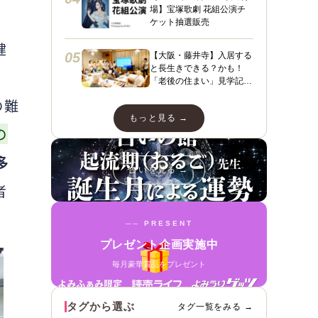
場】宝塚歌劇 花組公演チ
ケット抽選販売
健
05
【大阪・藤井寺】入居する
と長生きできる？かも！
「老後の住まい」見学記
３ フィレンツェライフ青
の難
山
もっと見る →
の
多
占いを見る →
者
── PRESENT
プレゼント企画実施中
毎月豪華賞品をプレゼント
タグから選ぶ
タグ一覧をみる →