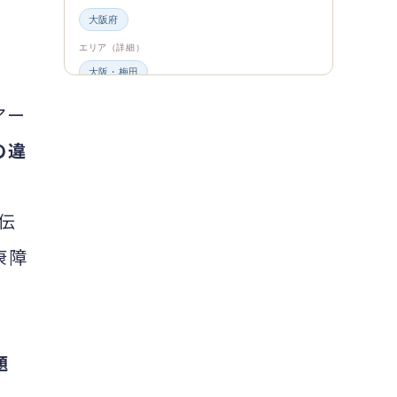
大阪府
エリア（詳細）
大阪・梅田
グルメ・食材
アー
ビュッフェ・食べ放題
スイーツ・カフェ
の違
ビュッフェ
エンタメ＆カルチャー
伝
都道府県・エリア
大阪府
康障
エリア（詳細）
大阪
旅のシーン
ファミリー旅行
題
ジャンル