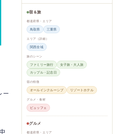
宿＆旅
都道府県・エリア
鳥取県
三重県
エリア（詳細）
関西全域
旅のシーン
ファミリー旅行
女子旅・大人旅
カップル・記念日
宿の特徴
オールインクルーシブ
リゾートホテル
レー
グルメ・食材
ビュッフェ
グルメ
中
都道府県・エリア