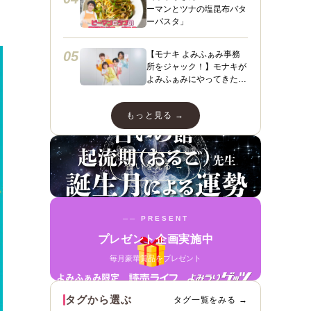
ーマンとツナの塩昆布バタ
ーパスタ」
05
【モナキ よみふぁみ事務
所をジャック！】モナキが
よみふぁみにやってきた！
ヤァヤァヤァ！動画あり☆
ダンスあり☆スペシャルイ
もっと見る →
ンタビューも＼（＾ ＾）
／
占いを見る →
── PRESENT
プレゼント企画実施中
毎月豪華賞品をプレゼント
タグから選ぶ
タグ一覧をみる →