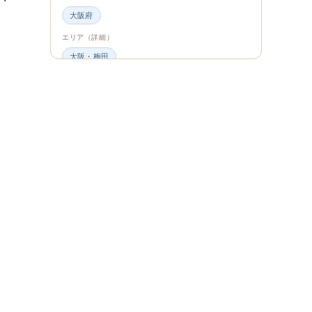
大阪府
エリア（詳細）
大阪・梅田
グルメ・食材
ビュッフェ・食べ放題
スイーツ・カフェ
ビュッフェ
エンタメ＆カルチャー
都道府県・エリア
大阪府
エリア（詳細）
大阪
旅のシーン
ファミリー旅行
ジャンル