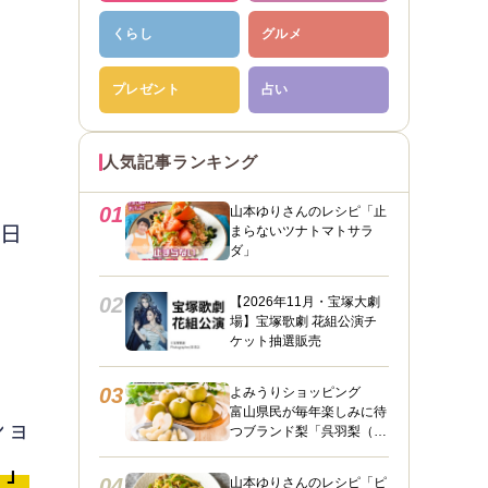
くらし
グルメ
プレゼント
占い
人気記事ランキング
01
山本ゆりさんのレシピ「止
い日
まらないツナトマトサラ
ダ」
02
【2026年11月・宝塚大劇
場】宝塚歌劇 花組公演チ
ケット抽選販売
03
よみうりショッピング
富山県民が毎年楽しみに待
ショ
つブランド梨「呉羽梨（幸
水）」限定100箱を特別販
』」
売！
04
山本ゆりさんのレシピ「ピ