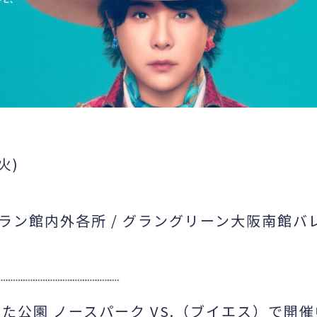
火)
ン館内外各所 / グラングリーン大阪南館バ
た公園 ノースパーク VS.（ブイエス）で開催