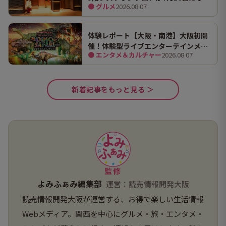
● グルメ
2026.08.07
プン！ 全国初・関西初出店を含む多彩
な9店舗
体験レポート【大阪・南港】大阪初開
催！体験型ライブエンターテインメン
● エンタメ＆カルチャー
2026.08.07
ト「DINO SAFARI（ディノ サファリ）
2026」で、大迫力の恐竜の世界を体験
してきました。
新着記事をもっと見る ＞
監修
よみふぁみ編集部
運営：読売情報開発大阪
読売情報開発大阪が運営する、お得で楽しい生活情報
Webメディア。関西を中心にグルメ・旅・エンタメ・