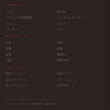
CONTENTS
レシピ
宿＆旅
チケット＆宝塚歌劇
エンタメ＆カルチャー
くらし
グルメ
プレゼント
占い
宿・旅行エリア
大阪
京都
兵庫
奈良
滋賀
和歌山
三重
関西全域
SERVICES
読売ファミリー
読売ライフ
よみうりゲッツ
プレミアム
オンラインストア
生活サポート
© Yomiuri Joho Kaihatsu Osaka Co., Ltd.
プライバシーポリシー
特定商取引法
運営会社