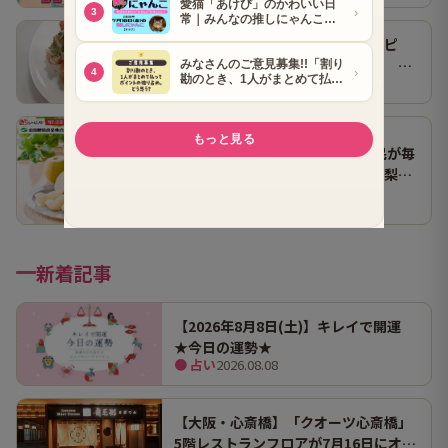
【作ってみた】山本ゆりさんレシピ
「止まらないツナトマトサラダ」 ホ
● グルメ
2026.08.07
ンマにうますぎて止まらん
よみうりショッピング 富山県民が毎
年楽しみに待つブランド梨「呉羽梨
● グルメ
2026.07.14
（幸水）」限定100箱を特別販売！
新着記事
【2026年8月8日(土)】キレイで開運
★今日の運勢★
● 占い
2026.08.08
【大阪・心斎橋】「クオーツ心斎橋」
5階レストランフロアが7月16日にオー