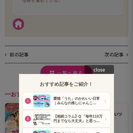
信頼を集めている。
前の記事
次の記事
close
一覧へ戻る
おすすめ記事
山本ゆりさんのレシピ「止まらないツ
ナトマトサラダ」
● 山本ゆりさん
2026.07.29