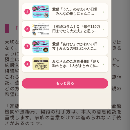
「まだ大丈夫」と思える時期こそ
大切なのは、親が認知症になってから慌てるのでは
なく、元気なうちに「誰が、何を、どこまでできる
ようにしておくか」を確認しておくことです。
預金はどの口座にあるのか。不動産の名義は誰か。
施設入居や医療費に使う資金はどこから出すのか。
相続税がかかりそうな財産規模なのか。
これらを早めに整理しておけば、任意後見、家族信
託、遺言、生前贈与などを検討できます。
どの方法がよいかは、財産の内容、家族関係、親の
希望によって変わります。
「家族だから何とかできる」と思っていても、金融
機関や法務局、契約の相手方は、本人の意思確認を
重視します。家族の善意だけでは進められない手続
きがあるのです。