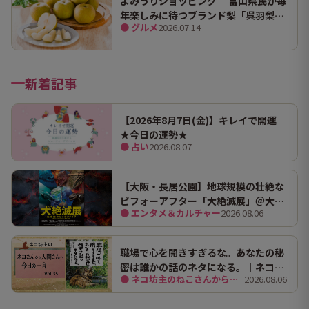
よみうりショッピング 富山県民が毎
年楽しみに待つブランド梨「呉羽梨
● グルメ
2026.07.14
（幸水）」限定100箱を特別販売！
新着記事
【2026年8月7日(金)】キレイで開運
★今日の運勢★
● 占い
2026.08.07
【大阪・長居公園】地球規模の壮絶な
ビフォーアフター「大絶滅展」＠大阪
● エンタメ＆カルチャー
2026.08.06
市立自然史博物館
職場で心を開きすぎるな。あなたの秘
密は誰かの話のネタになる。｜ネコ坊
● ネコ坊主のねこさんから人間さんへ今日の一言
2026.08.06
主の今日の一言 Vol.35