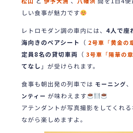
と
、
間を1日4
松山
伊予大洲
八幡浜
しい食事が魅力です
レトロモダン調の車内には、
4人で座
海向きのペアシート
（
2号車
「
黄金の
定員8名の貸切車両
（
3号車
「
陽華の
てなし
」が受けられます。
食事も朝出発の列車では
、
モーニング
が味わえます
ンティー
アテンダントが写真撮影をしてくれる
ながら楽しめますよ。