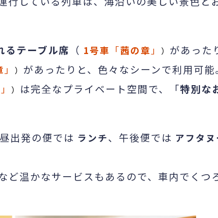
便運行している列車は、海沿いの美しい景色と
れるテーブル席
（
があった
1号車
「
茜の章
」
）
があったりと、色々なシーンで利用可能
章
」
）
は完全なプライベート空間で、「
特別な
章
」
）
昼出発の便では
、午後便では
ランチ
アフタヌ
など温かなサービスもあるので、車内でくつ