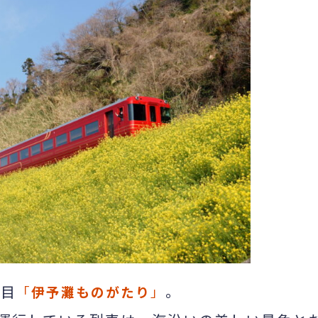
代目
。
「
伊予灘ものがたり
」