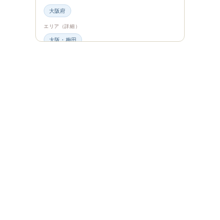
大阪府
エリア（詳細）
大阪・梅田
グルメ・食材
ビュッフェ・食べ放題
スイーツ・カフェ
ビュッフェ
エンタメ＆カルチャー
都道府県・エリア
大阪府
エリア（詳細）
大阪
旅のシーン
ファミリー旅行
ジャンル