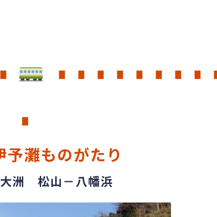
∎
∎ ∎ ∎ ∎ ∎ ∎ ∎ ∎ 
∎
伊予灘
も
のがたり
大洲 松山－八幡浜