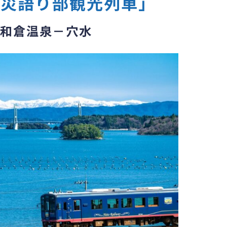
震災語り部観光列車」
和倉温泉－穴水