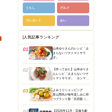
くらし
グルメ
プレゼント
占い
∎
人気記事ランキング
01
山本ゆりさんのレシピ「止
まらないツナトマトサラ
ダ」
02
【作ってみた】山本ゆりさ
んレシピ「止まらないツナ
トマトサラダ」 ホンマに
うますぎて止まらん
03
よみうりショッピング
富山県民が毎年楽しみに待
つブランド梨「呉羽梨（幸
水）」限定100箱を特別販
売！
04
【2026年11月・宝塚大劇