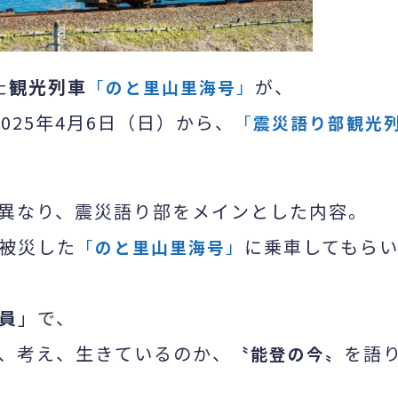
た
観光列車
が、
「
のと里山里海号
」
025年4月6日（日）から、
「
震災語り部観光
異なり、震災語り部をメインとした内容。
被災した
に乗車してもら
「
のと里山里海号
」
員
」で、
、考え、生きているのか、
を語
〝能登の今〟