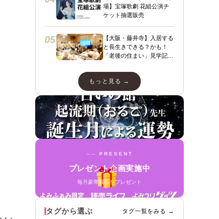
場】宝塚歌劇 花組公演チ
ケット抽選販売
05
【大阪・藤井寺】入居する
と長生きできる？かも！
「老後の住まい」見学記
３ フィレンツェライフ青
山
もっと見る →
占いを見る →
── PRESENT
プレゼント企画実施中
毎月豪華賞品をプレゼント
タグから選ぶ
タグ一覧をみる →