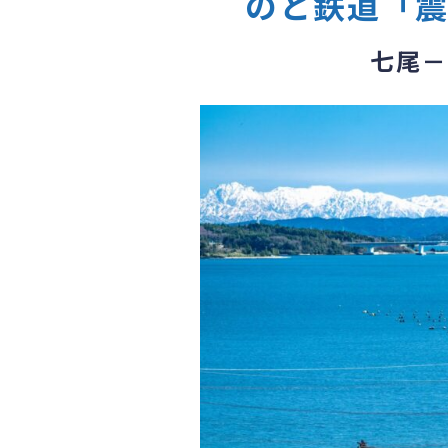
のと鉄道「
七尾－