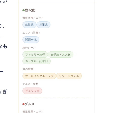
おい
宿＆旅
都道府県・エリア
り、
鳥取県
三重県
エリア（詳細）
。
関西全域
おも
旅のシーン
ファミリー旅行
女子旅・大人旅
カップル・記念日
宿の特徴
ー
オールインクルーシブ
リゾートホテル
グルメ・食材
ろぎ
ビュッフェ
グルメ
都道府県・エリア