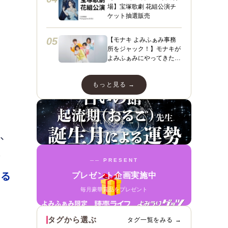
場】宝塚歌劇 花組公演チ
ケット抽選販売
05
【モナキ よみふぁみ事務
所をジャック！】モナキが
よみふぁみにやってきた！
ヤァヤァヤァ！動画あり☆
ダンスあり☆スペシャルイ
もっと見る →
ンタビューも＼（＾ ＾）
／
占いを見る →
で、
）
── PRESENT
れる
プレゼント企画実施中
毎月豪華賞品をプレゼント
タグから選ぶ
タグ一覧をみる →