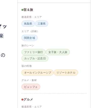
宿＆旅
都道府県・エリア
鳥取県
三重県
マッ
エリア（詳細）
楽
関西全域
旅のシーン
ファミリー旅行
女子旅・大人旅
」の
カップル・記念日
宿の特徴
オールインクルーシブ
リゾートホテル
グルメ・食材
ビュッフェ
グルメ
都道府県・エリア