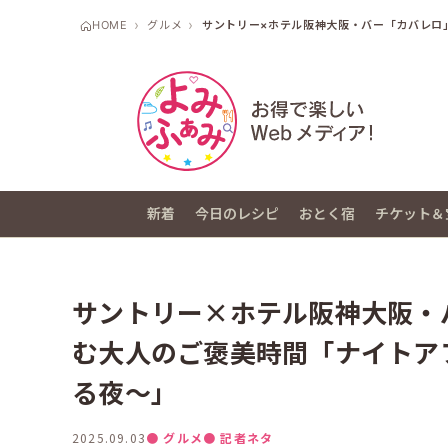
HOME
グルメ
サントリー×ホテル阪神大阪・バー「カバレロ
新着
今日のレシピ
おとく宿
チケット＆
サントリー×ホテル阪神大阪・
む大人のご褒美時間「ナイトアフ
る夜～」
2025.09.03
● グルメ
● 記者ネタ