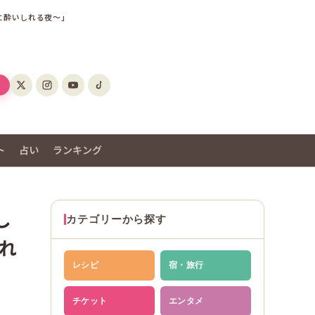
に酔いしれる夜～」
ト
占い
ランキング
し
カテゴリーから探す
れ
レシピ
宿・旅行
チケット
エンタメ