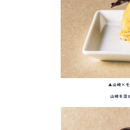
▲山崎×モ
山崎を混