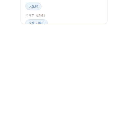
大阪府
エリア（詳細）
大阪・梅田
グルメ・食材
ビュッフェ・食べ放題
スイーツ・カフェ
ビュッフェ
エンタメ＆カルチャー
都道府県・エリア
大阪府
エリア（詳細）
大阪
旅のシーン
ファミリー旅行
ジャンル