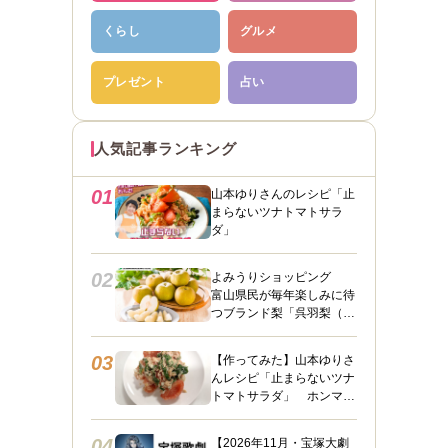
くらし
グルメ
プレゼント
占い
人気記事ランキング
01
山本ゆりさんのレシピ「止
まらないツナトマトサラ
ダ」
02
よみうりショッピング
富山県民が毎年楽しみに待
つブランド梨「呉羽梨（幸
水）」限定100箱を特別販
売！
03
【作ってみた】山本ゆりさ
んレシピ「止まらないツナ
トマトサラダ」 ホンマに
うますぎて止まらん
04
【2026年11月・宝塚大劇