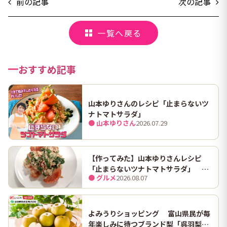
前の記事
次の記事
一覧へ戻る
おすすめ記事
山本ゆりさんのレシピ「止まらないツ
ナトマトサラダ」
● 山本ゆりさん
2026.07.29
【作ってみた】山本ゆりさんレシピ
「止まらないツナトマトサラダ」 ホ
● グルメ
2026.08.07
ンマにうますぎて止まらん
よみうりショッピング 富山県民が毎
年楽しみに待つブランド梨「呉羽梨