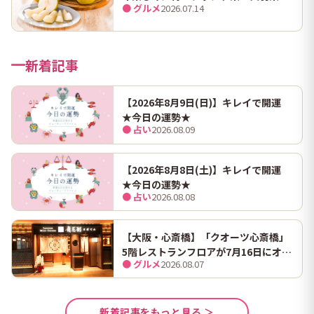
● グルメ
2026.07.14
（幸水）」限定100箱を特別販売！
新着記事
【2026年8月9日(日)】キレイで開運
★今日の運勢★
● 占い
2026.08.09
【2026年8月8日(土)】キレイで開運
★今日の運勢★
● 占い
2026.08.08
【大阪・心斎橋】「クオーツ心斎橋」
5階レストランフロアが7月16日にオー
● グルメ
2026.08.07
プン！ 全国初・関西初出店を含む多彩
な9店舗
新着記事をもっと見る ＞