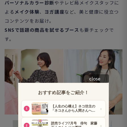
パーソナルカラー診断
やテレビ局メイクスタッフに
よる
メイク体験
、
ヨガ講座
など、美と健康に役立つ
コンテンツをお届け。
SNSで話題の商品を試せるブース
も要チェックで
す。
close