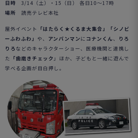
日時
3/14（土）・15（日） 各日10～17時
場所
読売テレビ本社
屋外イベント
「はたらく★くるま大集合」「シノビ
ーふわふわ」
や、
アンパンマン
に
コナンくん
、
りろ
りろ
などのキャラクターショー、医療機関と連携し
た
「歯磨きチェック
」ほか、子どもと一緒に遊んで
学べる企画が目白押し。