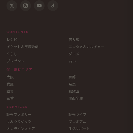
CONTENTS
レシピ
宿＆旅
チケット＆宝塚歌劇
エンタメ＆カルチャー
くらし
グルメ
プレゼント
占い
宿・旅行エリア
大阪
京都
兵庫
奈良
滋賀
和歌山
三重
関西全域
SERVICES
読売ファミリー
読売ライフ
よみうりゲッツ
プレミアム
オンラインストア
生活サポート