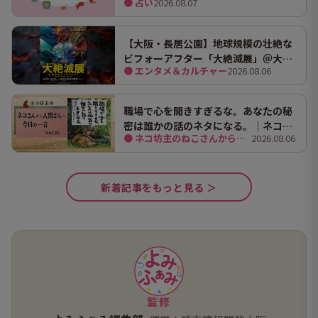
● 占い
2026.08.07
【大阪・長居公園】地球規模の壮絶な
ビフォーアフター「大絶滅展」＠大阪
● エンタメ＆カルチャー
2026.08.06
市立自然史博物館
職場で心を開きすぎるな。あなたの秘
密は誰かの話のネタになる。｜ネコ坊
● ネコ坊主のねこさんから人間さんへ今日の一言
2026.08.06
主の今日の一言 Vol.35
新着記事をもっと見る ＞
監修