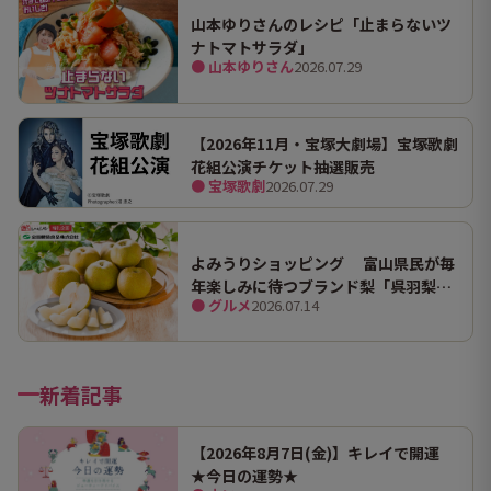
山本ゆりさんのレシピ「止まらないツ
ナトマトサラダ」
● 山本ゆりさん
2026.07.29
【2026年11月・宝塚大劇場】宝塚歌劇
花組公演チケット抽選販売
● 宝塚歌劇
2026.07.29
よみうりショッピング 富山県民が毎
年楽しみに待つブランド梨「呉羽梨
● グルメ
2026.07.14
（幸水）」限定100箱を特別販売！
新着記事
【2026年8月7日(金)】キレイで開運
★今日の運勢★