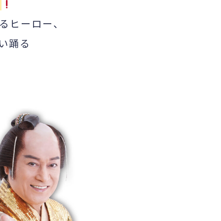
ん
るヒーロー、
い踊る