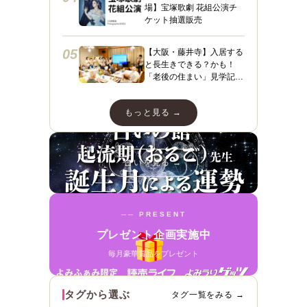
場】宝塚歌劇 花組公演チ
ケット抽選販売
05
【大阪・藤井寺】入居する
と長生きできる？かも！
「老後の住まい」見学記
３ フィレンツェライフ青
山
もっと見る →
占いを見る →
── PRESENT
プレゼント企画実施中
毎月豪華賞品をプレゼント
タグから選ぶ
タグ一覧をみる →