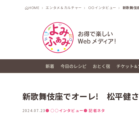
HOME
エンタメ＆カルチャー
○○インタビュー
新歌舞伎
新着
今日のレシピ
おとく宿
チケット＆
新歌舞伎座でオーレ! 松平健
2024.07.23
● ○○インタビュー
● 記者ネタ