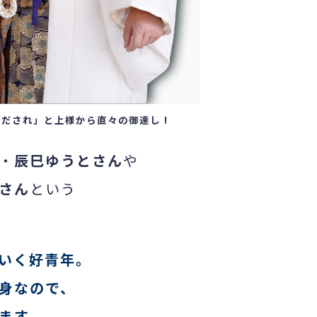
だされ」と上様から直々の御達し !
・
辰巳ゆうとさん
や
さん
という
いく好青年。
身なので、
ます。