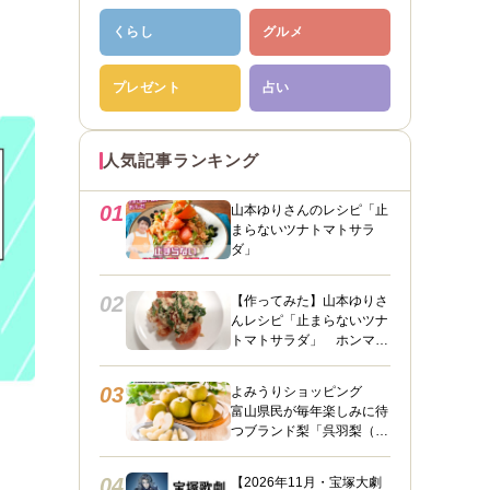
くらし
グルメ
プレゼント
占い
人気記事ランキング
01
山本ゆりさんのレシピ「止
まらないツナトマトサラ
ダ」
02
【作ってみた】山本ゆりさ
んレシピ「止まらないツナ
トマトサラダ」 ホンマに
うますぎて止まらん
03
よみうりショッピング
富山県民が毎年楽しみに待
つブランド梨「呉羽梨（幸
水）」限定100箱を特別販
売！
04
【2026年11月・宝塚大劇