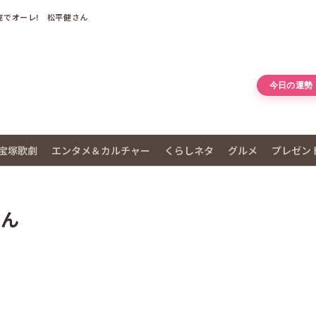
座でオーレ! 松平健さん
今日の運勢
宝塚歌劇
エンタメ＆カルチャー
くらしネタ
グルメ
プレゼン
さん