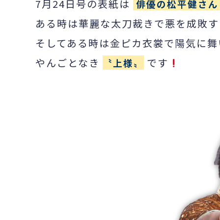
7月24日号の表紙は
俳優の松平健さ
ある時は華麗な太刀裁きで悪を成敗す
そしてある時は金ピカ衣裳で陽気に舞
やんごとなき
です
〝上様〟