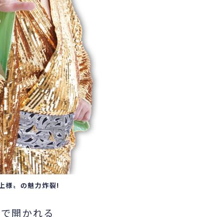
上様〟の魅力炸裂!
座で開かれる