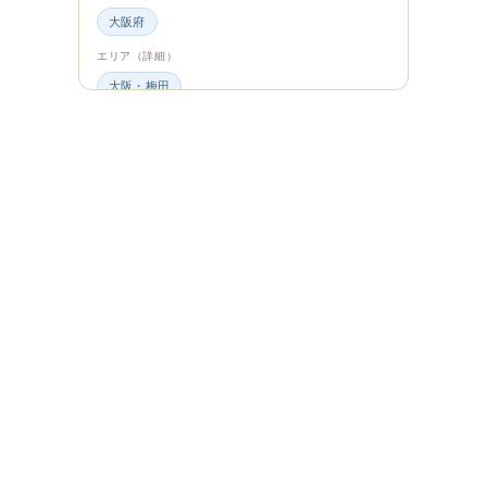
大阪府
エリア（詳細）
大阪・梅田
グルメ・食材
ビュッフェ・食べ放題
スイーツ・カフェ
ビュッフェ
エンタメ＆カルチャー
都道府県・エリア
大阪府
エリア（詳細）
大阪
旅のシーン
ファミリー旅行
ジャンル