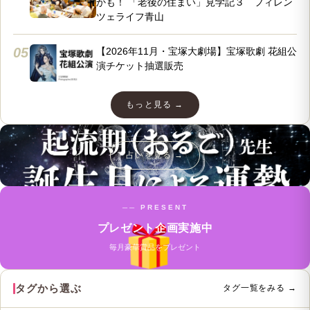
かも！ 「老後の住まい」見学記３ フィレン
ツェライフ青山
05
【2026年11月・宝塚大劇場】宝塚歌劇 花組公
演チケット抽選販売
もっと見る →
占いを見る →
── PRESENT
プレゼント企画実施中
毎月豪華賞品をプレゼント
タグから選ぶ
タグ一覧をみる →