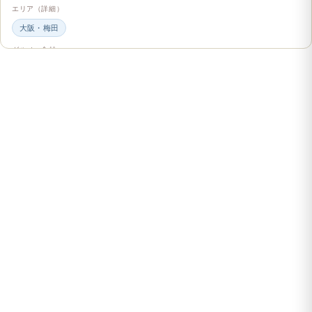
エリア（詳細）
大阪・梅田
グルメ・食材
ビュッフェ・食べ放題
スイーツ・カフェ
ビュッフェ
エンタメ＆カルチャー
都道府県・エリア
大阪府
エリア（詳細）
大阪
旅のシーン
ファミリー旅行
ジャンル
展覧会・美術館
くらし