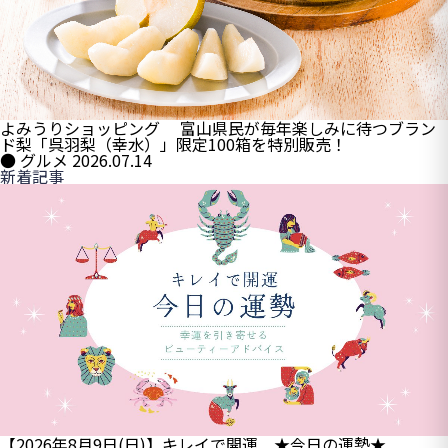
よみうりショッピング 富山県民が毎年楽しみに待つブラン
ド梨「呉羽梨（幸水）」限定100箱を特別販売！
● グルメ
2026.07.14
新着記事
【2026年8月9日(日)】キレイで開運 ★今日の運勢★