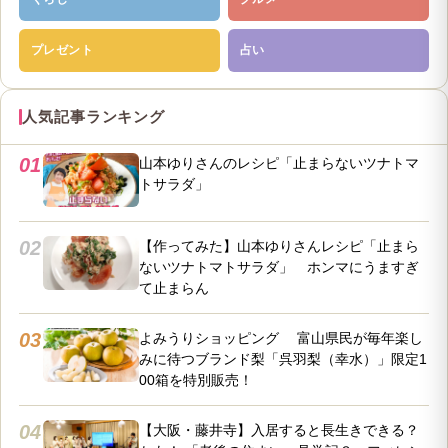
プレゼント
占い
人気記事ランキング
01
山本ゆりさんのレシピ「止まらないツナトマ
トサラダ」
02
【作ってみた】山本ゆりさんレシピ「止まら
ないツナトマトサラダ」 ホンマにうますぎ
て止まらん
03
よみうりショッピング 富山県民が毎年楽し
みに待つブランド梨「呉羽梨（幸水）」限定1
00箱を特別販売！
04
【大阪・藤井寺】入居すると長生きできる？