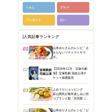
くらし
グルメ
プレゼント
占い
人気記事ランキング
01
山本ゆりさんのレシピ「止
まらないツナトマトサラ
ダ」
02
【2026年11月・宝塚大劇
場】宝塚歌劇 花組公演チ
ケット抽選販売
03
よみうりショッピング
富山県民が毎年楽しみに待
つブランド梨「呉羽梨（幸
水）」限定100箱を特別販
売！
04
山本ゆりさんのレシピ「ピ