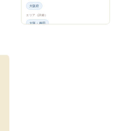
大阪府
エリア（詳細）
大阪・梅田
グルメ・食材
ビュッフェ・食べ放題
スイーツ・カフェ
ビュッフェ
エンタメ＆カルチャー
都道府県・エリア
大阪府
エリア（詳細）
大阪
旅のシーン
ファミリー旅行
ジャンル