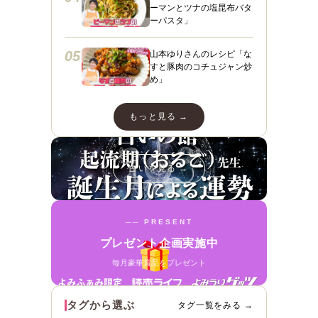
ーマンとツナの塩昆布バタ
ーパスタ」
05
山本ゆりさんのレシピ「な
すと豚肉のコチュジャン炒
め」
もっと見る →
占いを見る →
── PRESENT
プレゼント企画実施中
毎月豪華賞品をプレゼント
タグから選ぶ
タグ一覧をみる →