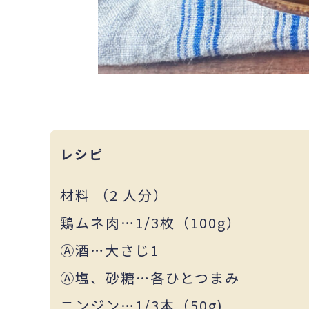
レシピ
材料 （2 人分）
鶏ムネ肉…1/3枚（100g）
Ⓐ酒…大さじ1
Ⓐ塩、砂糖…各ひとつまみ
ニンジン…1/3本（50g)