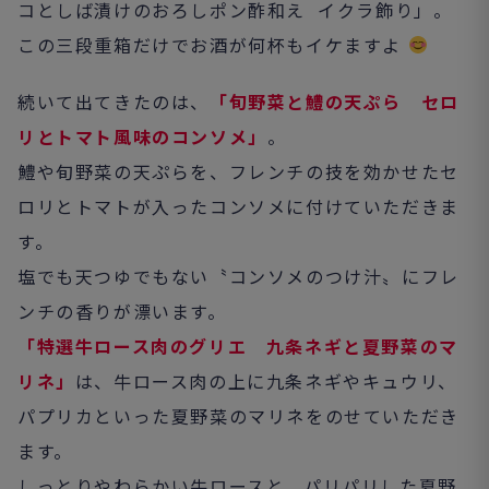
コとしば漬けのおろしポン酢和え イクラ飾り」。
この三段重箱だけでお酒が何杯もイケますよ
続いて出てきたのは、
「旬野菜と鱧の天ぷら セロ
リとトマト風味のコンソメ」
。
鱧や旬野菜の天ぷらを、フレンチの技を効かせたセ
ロリとトマトが入ったコンソメに付けていただきま
す。
塩でも天つゆでもない〝コンソメのつけ汁〟にフレ
ンチの香りが漂います。
「特選牛ロース肉のグリエ 九条ネギと夏野菜のマ
リネ」
は、牛ロース肉の上に九条ネギやキュウリ、
パプリカといった夏野菜のマリネをのせていただき
ます。
しっとりやわらかい牛ロースと、パリパリした夏野