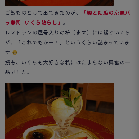
ご飯ものとして出てきたのが、
「鰻と胡瓜の京風バ
ラ寿司 いくら散らし」
。
レストランの屋号入りの枡（ます）には鰻といくら
が、「これでもかー！」というくらい詰まっていま
す
鰻も、いくらも大好きな私にはたまらない興奮の一
品でした。