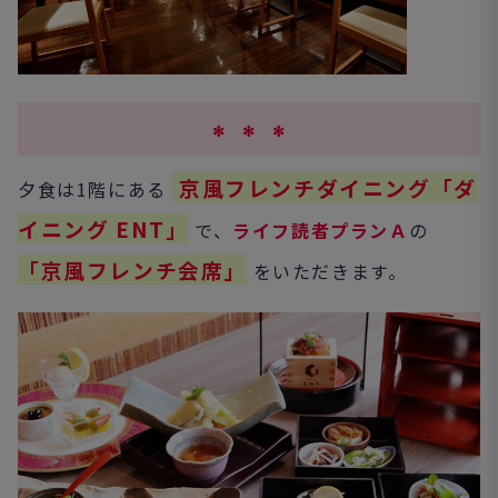
✻ ✻ ✻
京風フレンチダイニング「ダ
夕食は1階にある
イニング ENT」
で、
ライフ読者プランＡ
の
「京風フレンチ会席」
をいただきます。