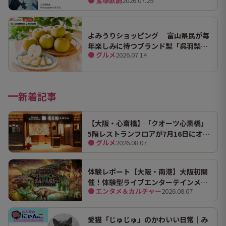
● 宝塚歌劇
2026.07.29
よみうりショッピング 富山県民が毎
年楽しみに待つブランド梨「呉羽梨
● グルメ
2026.07.14
（幸水）」限定100箱を特別販売！
新着記事
【大阪・心斎橋】「クオーツ心斎橋」
5階レストランフロアが7月16日にオー
● グルメ
2026.08.07
プン！ 全国初・関西初出店を含む多彩
な9店舗
体験レポート【大阪・南港】大阪初開
催！体験型ライブエンターテインメン
● エンタメ＆カルチャー
2026.08.07
ト「DINO SAFARI（ディノ サファリ）
2026」で、大迫力の恐竜の世界を体験
してきました。
愛猫「じゅじゅ」のかわいい日常｜み