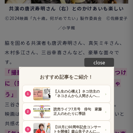
共演の唐沢寿明さん（右）とのかけあいも楽しい
Ⓒ2024映画「九十歳。何がめでたい」製作委員会 Ⓒ佐藤愛子
／小学館
脇を固める共演者も唐沢寿明さん、真矢ミキさん、
木村多江さん、三谷幸喜さんなど、豪華な面々で
す。
close
「撮影中も三谷さんはいっつも私をやっつけ
に（笑わせに）来るのよ！ やんなっちゃ
う」
と話す様子がとても楽しそう
三谷さんは映画でも本当に面白いので必見です。
映画は生きづらい世の中を「一笑両断」する笑いと
共感の痛快エンターテイメント。