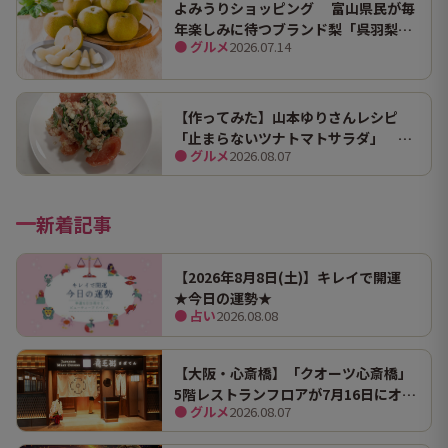
よみうりショッピング 富山県民が毎
年楽しみに待つブランド梨「呉羽梨
● グルメ
2026.07.14
（幸水）」限定100箱を特別販売！
【作ってみた】山本ゆりさんレシピ
「止まらないツナトマトサラダ」 ホ
● グルメ
2026.08.07
ンマにうますぎて止まらん
新着記事
【2026年8月8日(土)】キレイで開運
★今日の運勢★
● 占い
2026.08.08
【大阪・心斎橋】「クオーツ心斎橋」
5階レストランフロアが7月16日にオー
● グルメ
2026.08.07
プン！ 全国初・関西初出店を含む多彩
な9店舗