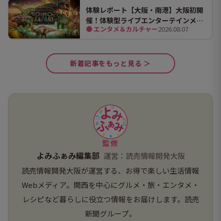
体験レポート【大阪・南港】大阪初開
催！体験型ライブエンターテインメン
● エンタメ＆カルチャー
2026.08.07
ト「DINO SAFARI（ディノ サファリ）
2026」で、大迫力の恐竜の世界を体験
してきました。
新着記事をもっと見る ＞
監修
よみふぁみ編集部
運営：読売情報開発大阪
読売情報開発大阪が運営する、お得で楽しい生活情報
Webメディア。関西を中心にグルメ・旅・エンタメ・
レシピなど暮らしに役立つ情報をお届けします。読売
新聞グループ。