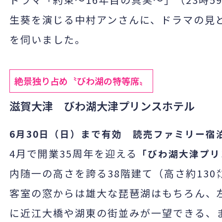
生葵を演じる中村アンさんに、ドラマの見
を伺いました。
絶景独り占め〝びわ湖の特等席〟
滋賀大津 びわ湖大津プリンスホテル
6
月
30
日（日）まで有効 読売ファミリー宿
4
月で開業
35
周年を迎える
「びわ湖大津プリ
内随一の高さを誇る
38
階建て（高さ約
130
客室の窓からは雄大な琵琶湖はもちろん、
に近江大橋や湖東の街並みが一望できる、