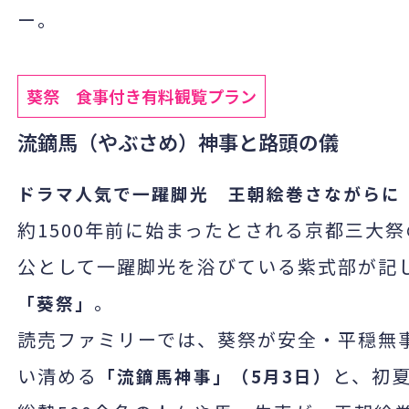
ー。
葵祭 食事付き有料観覧プラン
流鏑馬（やぶさめ）神事と路頭の儀
ドラマ人気で一躍脚光 王朝絵巻さながらに
約
1500
年前に始まったとされる京都三大祭
公として一躍脚光を浴びている紫式部が記
。
「葵祭」
読売ファミリーでは、葵祭が安全・平穏無
い清める
と、初
「流鏑馬神事」（
5
月
3
日）