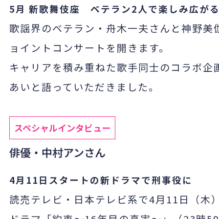
5
月 新歌舞伎座 ベテラン
2
人で楽しみ広が
歌謡界のベテラン・舟木一夫さんと神野美
ョイントコンサートを開きます。
キャリアを積み重ねた歌手同士のコラボ企
あいと語っていただきました。
スペシャルインタビュー
俳優・中村アンさん
4
月
11
日スタートの新ドラマで刑事役に
読売テレビ・日本テレビ系で
4
月
11
日（木
ドラマ「約束～
16
年目の真実～」（
23
時
5