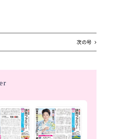
次の号
er