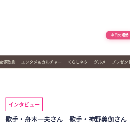
今日の運勢
宝塚歌劇
エンタメ＆カルチャー
くらしネタ
グルメ
プレゼン
インタビュー
歌手・舟木一夫さん 歌手・神野美伽さん