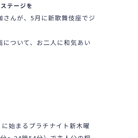
るステージを
伽さんが、
5
月に新歌舞伎座でジ
画について、お二人に和気あい
）に始まるプラチナイト新木曜
9
分～
24
時
54
分）で主人公の桐