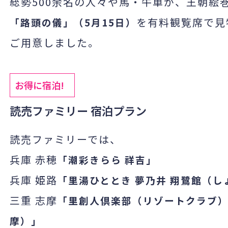
総勢
500
余名の人々や馬・牛車が、王朝絵
を有料観覧席で見
「路頭の儀」（
5
月
15
日）
ご用意しました。
お得に宿泊!
読売ファミリー 宿泊プラン
読売ファミリーでは、
兵庫 赤穂
「潮彩きらら 祥吉」
兵庫 姫路
「里湯ひととき 夢乃井 翔鷺館（
三重 志摩
「里創人倶楽部（リゾートクラブ）
摩）」