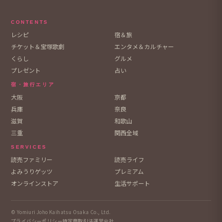
CONTENTS
レシピ
宿＆旅
チケット＆宝塚歌劇
エンタメ＆カルチャー
くらし
グルメ
プレゼント
占い
宿・旅行エリア
大阪
京都
兵庫
奈良
滋賀
和歌山
三重
関西全域
SERVICES
読売ファミリー
読売ライフ
よみうりゲッツ
プレミアム
オンラインストア
生活サポート
© Yomiuri Joho Kaihatsu Osaka Co., Ltd.
プライバシーポリシー
特定商取引法
運営会社