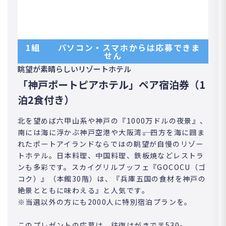
1組 パソコン・スマホからは応募できま
せん
眺望が素晴らしいリゾートホテル
「神戸ポートピアホテル」ペア宿泊券（1
泊2食付き）
北を望めば六甲山系や神戸の『1000万ドルの夜景』、
南には海に浮かぶ神戸空港や大阪湾――。四方を海に囲ま
れたポートアイランドならではの眺望が自慢のリゾー
トホテル。日本料理、中国料理、鉄板焼などレストラ
ンも多彩です。スカイグリルブッフェ『GOCOCU（ゴ
コク）』（本館30階）は、『兵庫五国の食材を神戸の
絶景とともに味わえる』と人気です。
※当選以外の方にも2000人に特別宿泊プランを。
このプレゼントの応募は、往復はがきで〒530-