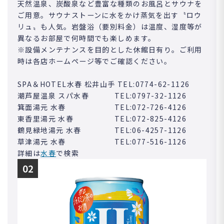
天然温泉、炭酸泉など豊富な種類のお風呂とサウナを
ご用意。サウナストーンに水をかけ蒸気を出す〝ロウ
リュ〟も人気。岩盤浴（要別料金）は温度、湿度等が
異なるお部屋で何時間でも楽しめます。
※設備メンテナンスを目的とした休館日有り。ご利用
時は各店ホームページ等でご確認ください。
SPA＆HOTEL水春 松井山手 TEL:0774-62-1126
潮芦屋温泉 スパ水春 TEL:0797-32-1126
箕面湯元 水春 TEL:072-726-4126
東香里湯元 水春 TEL:072-825-4126
鶴見緑地湯元 水春 TEL:06-4257-1126
草津湯元 水春 TEL:077-516-1126
詳細は
水春
で検索
02