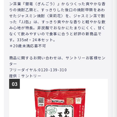
ン茶葉『銀毫（ぎんごう）』からつくった爽やかな香
りの焼酎乙類と、すっきりした後口の焼酎甲類をあわ
せたジャスミン焼酎〈茉莉花〉を、ジャスミン茶で割
った『JJ缶』は、すっきり爽やかな香りと軽やかな飲
み心地が特長。非炭酸でおなかにたまりにくく、甘く
なくて飲みやすいので食事に合うと好評の新商品で
す。335㎖・24本セット。
＊20歳未満応募不可
商品に関するお問い合わせは、サントリーお客様セン
ター
フリーダイヤル:0120-139-310
提供：サントリー
03