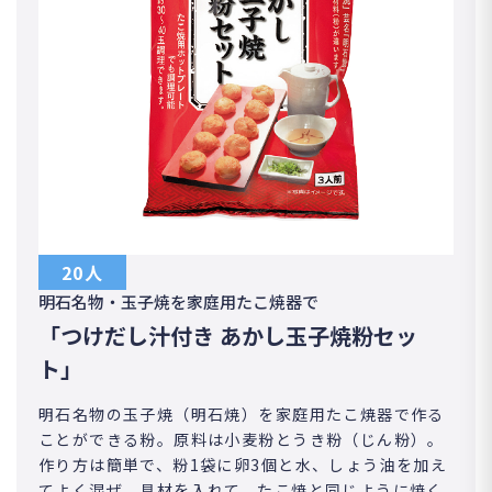
20人
明石名物・玉子焼を家庭用たこ焼器で
「つけだし汁付き あかし玉子焼粉セッ
ト」
明石名物の玉子焼（明石焼）を家庭用たこ焼器で作る
ことができる粉。原料は小麦粉とうき粉（じん粉）。
作り方は簡単で、粉1袋に卵3個と水、しょう油を加え
てよく混ぜ、具材を入れて、たこ焼と同じように焼く