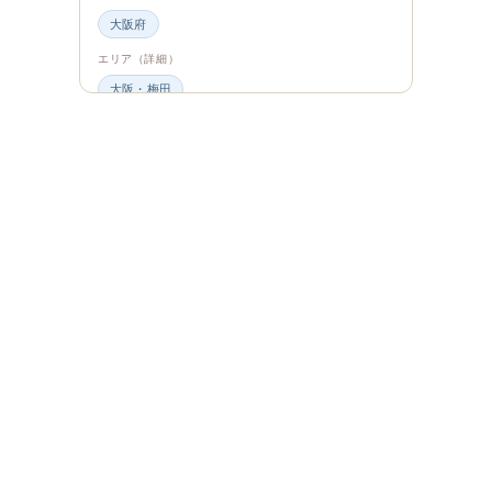
大阪府
エリア（詳細）
大阪・梅田
グルメ・食材
ビュッフェ・食べ放題
スイーツ・カフェ
ビュッフェ
エンタメ＆カルチャー
都道府県・エリア
大阪府
エリア（詳細）
大阪
旅のシーン
ファミリー旅行
ジャンル