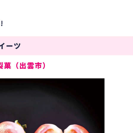
!
イーツ
製菓
（出雲市
）