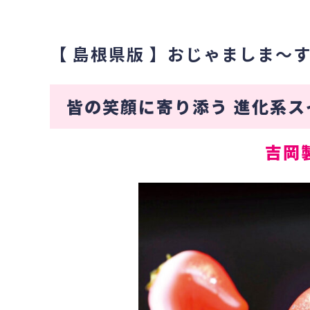
【 島根県版 】おじゃましま〜す
皆の笑顔に寄り添う 進化系ス
吉岡