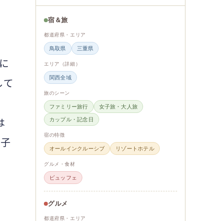
宿＆旅
都道府県・エリア
鳥取県
三重県
に
エリア（詳細）
関西全域
して
旅のシーン
い
ファミリー旅行
女子旅・大人旅
は
カップル・記念日
宿の特徴
い子
オールインクルーシブ
リゾートホテル
グルメ・食材
ビュッフェ
グルメ
都道府県・エリア