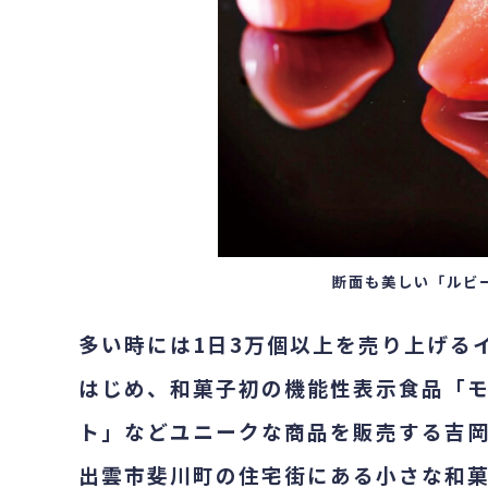
断面も美しい「ルビ
多い時には
1
日
3
万個以上を売り上げる
はじめ、和菓子初の機能性表示食品「
ト」などユニークな商品を販売する吉
出雲市斐川町の住宅街にある小さな和