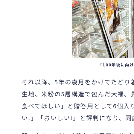
「
100
年後に向け
それ以降、
5
年の歳月をかけてたどり
生地、米粉の
5
層構造で包んだ大福。
食べてほしい」と贈答用として
6
個入
い
!
」「おいしい
!
」と評判になり、同