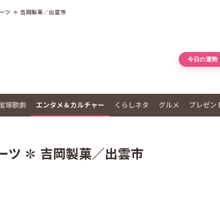
ーツ ✽ 吉岡製菓／出雲市
今日の運勢
宝塚歌劇
エンタメ＆カルチャー
くらしネタ
グルメ
プレゼン
ツ ✽ 吉岡製菓／出雲市