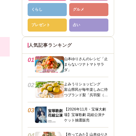
くらし
グルメ
プレゼント
占い
人気記事ランキング
01
山本ゆりさんのレシピ「止
まらないツナトマトサラ
ダ」
02
よみうりショッピング
富山県民が毎年楽しみに待
つブランド梨「呉羽梨（幸
水）」限定100箱を特別販
売！
03
【2026年11月・宝塚大劇
場】宝塚歌劇 花組公演チ
ケット抽選販売
04
【作ってみた】山本ゆりさ