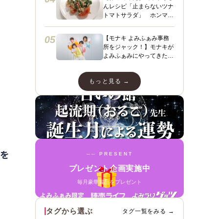
んレシピ「止まらないツナ
トマトサラダ」 ホンマに
うますぎて止まらん
05
【モナキ よみふぁみ事務
所をジャック！】モナキが
よみふぁみにやってきた！
ヤァヤァヤァ！動画あり☆
ダンスあり☆スペシャルイ
もっと見る →
ンタビューも＼（＾ ＾）
／
占いを見る →
を
── PRESENT
プレゼント企画実施中
毎月豪華賞品をプレゼント
タグから選ぶ
タグ一覧をみる →