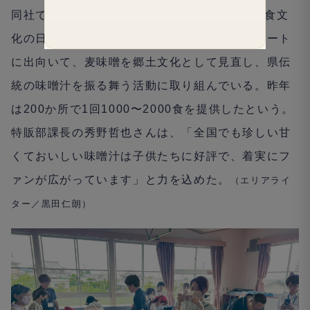
同社では6（むぎ）月30（みそ）日を「麦みそ食文
化の日」と定め、毎年、全国のスーパーやデパート
に出向いて、麦味噌を郷土文化として見直し、県伝
統の味噌汁を振る舞う活動に取り組んでいる。昨年
は200か所で1回1000〜2000食を提供したという。
特販部課長の秀野哲也さんは、「全国でも珍しい甘
くておいしい味噌汁は子供たちに好評で、着実にフ
ァンが広がっています」と力を込めた。
（エリアライ
ター／
黒田仁朗
）