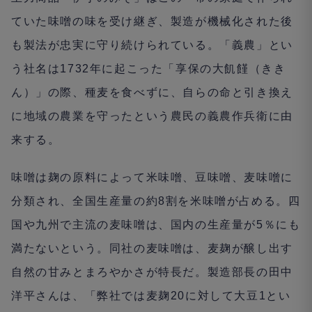
ていた味噌の味を受け継ぎ、製造が機械化された後
も製法が忠実に守り続けられている。「義農」とい
う社名は1732年に起こった「享保の大飢饉（きき
ん）」の際、種麦を食べずに、自らの命と引き換え
に地域の農業を守ったという農民の義農作兵衛に由
来する。
味噌は麹の原料によって米味噌、豆味噌、麦味噌に
分類され、全国生産量の約8割を米味噌が占める。四
国や九州で主流の麦味噌は、国内の生産量が5％にも
満たないという。同社の麦味噌は、麦麹が醸し出す
自然の甘みとまろやかさが特長だ。製造部長の田中
洋平さんは、「弊社では麦麹20に対して大豆1とい