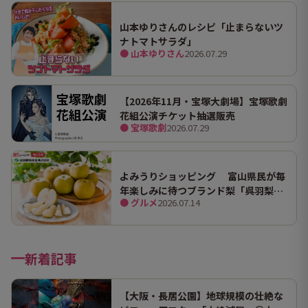
山本ゆりさんのレシピ「止まらないツ
ナトマトサラダ」
● 山本ゆりさん
2026.07.29
【2026年11月・宝塚大劇場】宝塚歌劇
花組公演チケット抽選販売
● 宝塚歌劇
2026.07.29
よみうりショッピング 富山県民が毎
年楽しみに待つブランド梨「呉羽梨
● グルメ
2026.07.14
（幸水）」限定100箱を特別販売！
新着記事
【大阪・長居公園】地球規模の壮絶な