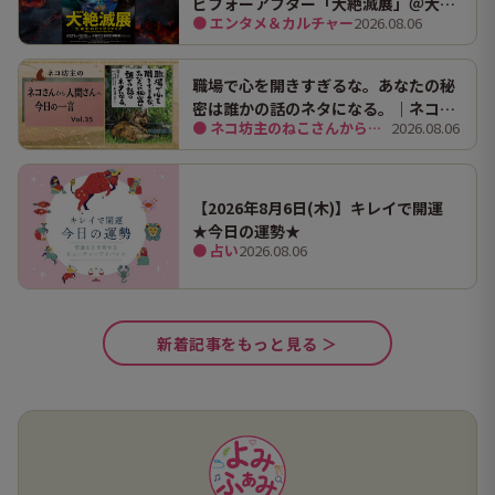
ビフォーアフター「大絶滅展」＠大阪
● エンタメ＆カルチャー
2026.08.06
市立自然史博物館
職場で心を開きすぎるな。あなたの秘
密は誰かの話のネタになる。｜ネコ坊
● ネコ坊主のねこさんから人間さんへ今日の一言
2026.08.06
主の今日の一言 Vol.35
【2026年8月6日(木)】キレイで開運
★今日の運勢★
● 占い
2026.08.06
新着記事をもっと見る ＞