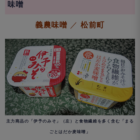
味噌
義農味噌
／
松前町
主力商品の「伊予のみそ」（左）と食物繊維を多く含む「まる
ごとはだか麦味噌」