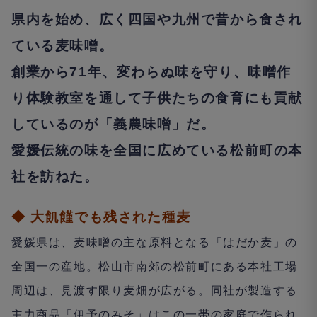
県内を始め、広く四国や九州で昔から食され
ている麦味噌。
創業から71年、変わらぬ味を守り、味噌作
り体験教室を通して子供たちの食育にも貢献
しているのが「義農味噌」だ。
愛媛伝統の味を全国に広めている松前町の本
社を訪ねた。
◆
大飢饉でも残された種麦
愛媛県は、麦味噌の主な原料となる「はだか麦」の
全国一の産地。松山市南郊の松前町にある本社工場
周辺は、見渡す限り麦畑が広がる。同社が製造する
主力商品「伊予のみそ」はこの一帯の家庭で作られ