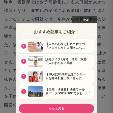
昨今、愛媛県では少子高齢化による人口減が大きな
課題となり、食文化の変化による味噌汁離れも進ん
close
でいる。そこで同社では、今年から社員が県内の幼
稚園などに出向き、一緒に昔ながらの味噌作りを体
験する「いよみちゃんの手作りみそ教室」を始め
た。講座では味噌の原材料を混ぜて丸めた「味噌
玉」を作り、樽（たる）に詰めて1〜2か月間熟成さ
せる。出来上がった味噌は給食に使うほか、お土産
として家庭へ持ち帰ってもらう。経理部長の亀岡靖
枝さんは、「味噌を仕込み、育てる楽しみはもちろ
ん、手作りした味噌を使った料理のおいしさと感動
を子供たちと共有し、郷土の食文化を守りたい」と
開講の思いを語る。