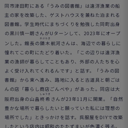
同市津田町にある「うみの図書館」は遠洋漁業の船
主の家を改築した、ゲストハウスを兼ねた泊まれる
図書館。学生時代にまちづくりを勉強した同町出身
の黒川慎一朗さんがUターンして、2023年にオープ
かぶらき
ンした。館長の
鏑木
航河さんは、海辺での暮らしに
憧れてこの町にたどり着いた。「この辺りは遠洋漁
業の漁師が暮らしてこともあり、外部の人たちを心
よく受け入れてくれるんです」と話す。「うみの図
書館」から東へ進み、路地に入ると古道具と朝ごは
んの店「暮らし商店ごんべや」があった。同店は大
しゅうき
阪府出身の山畠
柊希
さんが23年11月に開業。「自然
豊かな場所で暮らしたいと願っていた私には理想の
場所でした」ときっかけを話す。呉服屋をDIYで改築
したという店内は昭和のたたずまいが色濃く残る。