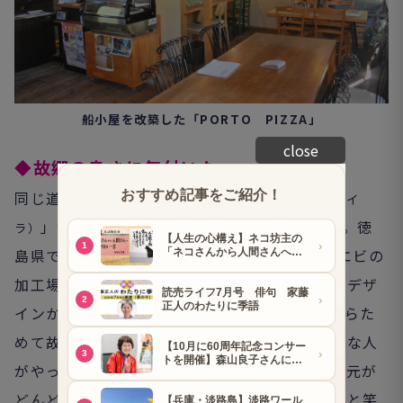
船小屋を改築した「PORTO PIZZA」
close
◆故郷の良さに気付いた
同じ道沿いには天然藍染工房「Khimaira
（キマイ
」がある。代表の堀尾早敏さんは同町出身。徳
ラ）
島県で藍染めを学び、6年前にUターンした。エビの
加工場を工房兼ショップとして改装し、染色とデザ
インから縫製までをこなす。「県外に出て、あらた
めて故郷の良さに気付かされました。いろいろな人
がやってきて個性が光る店がいくつもでき、地元が
どんどんかっこいい田舎になってきています」と笑