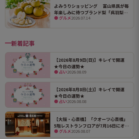
よみうりショッピング 富山県民が毎
年楽しみに待つブランド梨「呉羽梨
● グルメ
2026.07.14
（幸水）」限定100箱を特別販売！
新着記事
【2026年8月9日(日)】キレイで開運
★今日の運勢★
● 占い
2026.08.09
【2026年8月8日(土)】キレイで開運
★今日の運勢★
● 占い
2026.08.08
【大阪・心斎橋】「クオーツ心斎橋」
5階レストランフロアが7月16日にオー
● グルメ
2026.08.07
プン！ 全国初・関西初出店を含む多彩
な9店舗