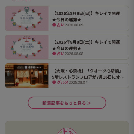
【2026年8月9日(日)】キレイで開運
★今日の運勢★
● 占い
2026.08.09
【2026年8月8日(土)】キレイで開運
★今日の運勢★
● 占い
2026.08.08
【大阪・心斎橋】「クオーツ心斎橋」
5階レストランフロアが7月16日にオー
● グルメ
2026.08.07
プン！ 全国初・関西初出店を含む多彩
な9店舗
新着記事をもっと見る ＞