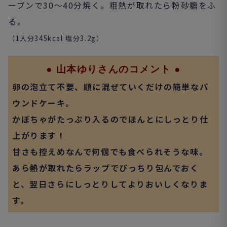
ーブンで30〜40分焼く。粗熱が取れたら粉砂糖をふ
る。
（1人分345
kcal 塩分3.2g）
● 山本
ゆりさんのコメント ●
卵の泡立て不要、順に混ぜていくだけの簡単なパ
ウンドケーキ。
かぼちゃがたっぷり入るのでほんとにしっとり仕
上がります !
甘さも控えめなんで何個でも食べられそうな味。
あら熱が取れたらラップでぴっちり包んでおく
と、翌日さらにしっとりしてよりおいしくなりま
す。