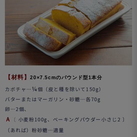
【材料】
20×7.5cmのパウンド型1本分
¼
カボチャ…
個（皮と種を除いて150g）
バターまたはマーガリン・砂糖…各70g
卵…2個、
小麦粉100g、ベーキングパウダー小さじ2 〕
Ａ
〔
（あれば）粉砂糖…適量