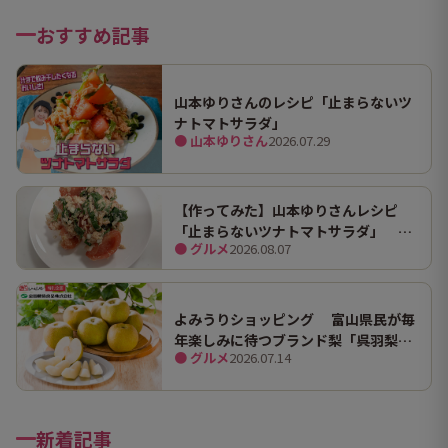
おすすめ記事
山本ゆりさんのレシピ「止まらないツ
ナトマトサラダ」
● 山本ゆりさん
2026.07.29
【作ってみた】山本ゆりさんレシピ
「止まらないツナトマトサラダ」 ホ
● グルメ
2026.08.07
ンマにうますぎて止まらん
よみうりショッピング 富山県民が毎
年楽しみに待つブランド梨「呉羽梨
● グルメ
2026.07.14
（幸水）」限定100箱を特別販売！
新着記事