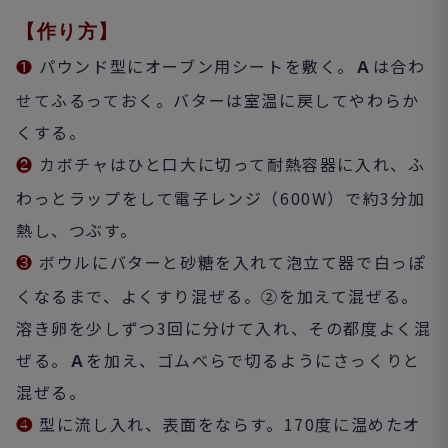
【作り方】
パウンド型にオーブン用シートを敷く。
Ａ
は合わ
❶
せてふるっておく。バターは室温に戻してやわらか
くする。
カボチャはひと口大に切って耐熱容器に入れ、ふ
❷
わっとラップをして電子レンジ（600W）で約3分加
熱し、つぶす。
ボウルにバターと砂糖を入れて泡立て器で白っぽ
❸
くなるまで、よくすり混ぜる。②を加えて混ぜる。
溶き卵を少しずつ3回に分けて入れ、その都度よく混
ぜる。
Ａ
を加え、ゴムべらで切るようにさっくりと
混ぜる。
型に流し入れ、表面をならす。170度に温めたオ
❹