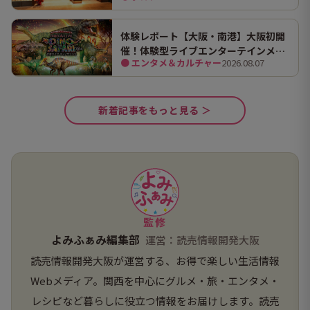
な9店舗
体験レポート【大阪・南港】大阪初開
催！体験型ライブエンターテインメン
● エンタメ＆カルチャー
2026.08.07
ト「DINO SAFARI（ディノ サファリ）
2026」で、大迫力の恐竜の世界を体験
してきました。
新着記事をもっと見る ＞
監修
よみふぁみ編集部
運営：読売情報開発大阪
読売情報開発大阪が運営する、お得で楽しい生活情報
Webメディア。関西を中心にグルメ・旅・エンタメ・
レシピなど暮らしに役立つ情報をお届けします。読売