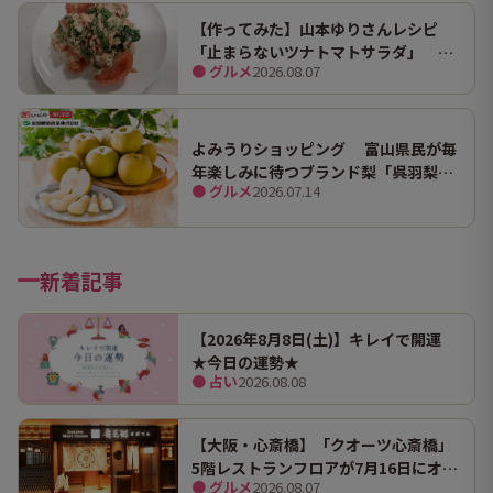
【作ってみた】山本ゆりさんレシピ
「止まらないツナトマトサラダ」 ホ
● グルメ
2026.08.07
ンマにうますぎて止まらん
よみうりショッピング 富山県民が毎
年楽しみに待つブランド梨「呉羽梨
● グルメ
2026.07.14
（幸水）」限定100箱を特別販売！
新着記事
【2026年8月8日(土)】キレイで開運
★今日の運勢★
● 占い
2026.08.08
【大阪・心斎橋】「クオーツ心斎橋」
5階レストランフロアが7月16日にオー
● グルメ
2026.08.07
プン！ 全国初・関西初出店を含む多彩