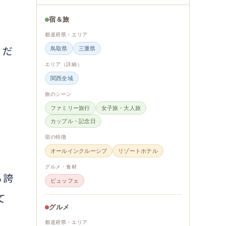
宿＆旅
都道府県・エリア
くだ
鳥取県
三重県
エリア（詳細）
関西全域
旅のシーン
ファミリー旅行
女子旅・大人旅
カップル・記念日
宿の特徴
オールインクルーシブ
リゾートホテル
グルメ・食材
も誇
ビュッフェ
て
グルメ
都道府県・エリア