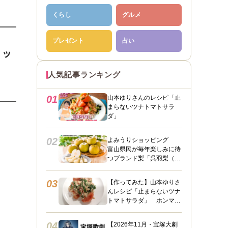
くらし
グルメ
プレゼント
占い
ヒッ
人気記事ランキング
01
山本ゆりさんのレシピ「止
まらないツナトマトサラ
ダ」
02
よみうりショッピング
富山県民が毎年楽しみに待
つブランド梨「呉羽梨（幸
水）」限定100箱を特別販
売！
03
【作ってみた】山本ゆりさ
んレシピ「止まらないツナ
トマトサラダ」 ホンマに
うますぎて止まらん
04
【2026年11月・宝塚大劇