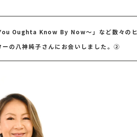
 Oughta Know By Now～」など数々の
ターの八神純子さんにお会いしました。②