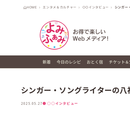
HOME
エンタメ＆カルチャー
○○インタビュー
シンガー
新着
今日のレシピ
おとく宿
チケット＆
シンガー・ソングライターの八
2025.05.27
● ○○インタビュー