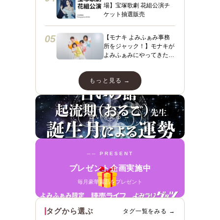
場】宝塚歌劇 花組公演チ
ケット抽選販売
05
【モナキ よみふぁみ事務
所をジャック！】モナキが
よみふぁみにやってきた！
ヤァヤァヤァ！動画あり☆
ダンスあり☆スペシャルイ
もっと見る →
ンタビューも＼（＾ ＾）
／
占いを見る →
── PRESENT
プレゼント企画実施中
毎月豪華賞品をプレゼント
タグから選ぶ
タグ一覧をみる →