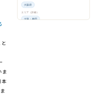
大阪府
エリア（詳細）
大阪・梅田
る
グルメ・食材
ビュッフェ・食べ放題
スイーツ・カフェ
ビュッフェ
こと
エンタメ＆カルチャー
都道府県・エリア
ー
大阪府
いま
エリア（詳細）
日本
大阪
旅のシーン
あま
ファミリー旅行
ジャンル